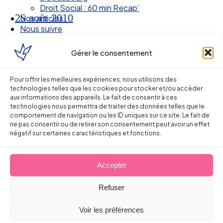
Droit Social : 60 min Recap’
25 août 2010
Nos articles
Nous suivre
Gérer le consentement
Pour offrir les meilleures expériences, nous utilisons des
technologies telles que les cookies pour stocker et/ou accéder
aux informations des appareils. Le fait de consentir à ces
technologies nous permettra de traiter des données telles que le
comportement de navigation ou les ID uniques sur ce site. Le fait de
ne pas consentir ou de retirer son consentement peut avoir un effet
négatif sur certaines caractéristiques et fonctions.
Ellipse Avocats
Accepter
Refuser
Réseau
Voir les préférences