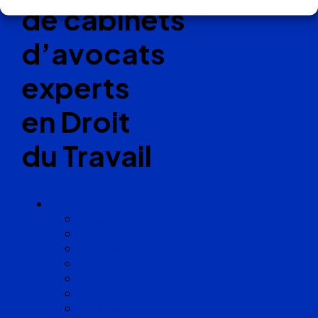
de cabinets
d’avocats
experts
en Droit
du Travail
Cabinets
Angoulême
Bayonne
Bordeaux
Cognac
Lille
Lyon
Marseille