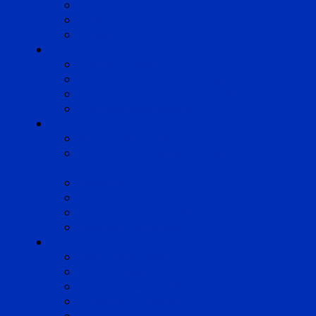
Occitanie
Pyrénées
Strasbourg
Compétences
Droit du Travail
Droit de la Protection Sociale
Droit Santé Sécurité au Travail
Droit des Associations
Expertises
Avocats enquêteurs
Conduite du changement et
Restructuring
Médiation
Rémunération et Prévoyance
Responsabilité pénale
Risques et durabilité
A propos
Mentions légales
Gestion des cookies
Données personnelles
Règlement Qualiopi
Certificat Qualiopi