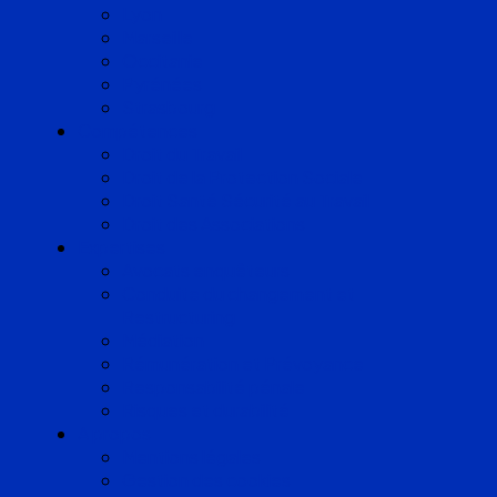
Lyon
Marseille
Occitanie
Pyrénées
Strasbourg
Compétences
Droit du Travail
Droit de la Protection Sociale
Droit Santé Sécurité au Travail
Droit des Associations
Expertises
Avocats enquêteurs
Conduite du changement et
Restructuring
Médiation
Rémunération et Prévoyance
Responsabilité pénale
Risques et durabilité
A propos
Mentions légales
Gestion des cookies