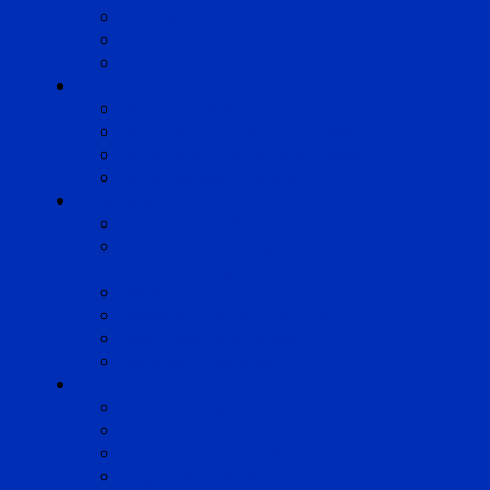
Occitanie
Pyrénées
Strasbourg
Compétences
Droit du Travail
Droit de la Protection Sociale
Droit Santé Sécurité au Travail
Droit des Associations
Expertises
Avocats enquêteurs
Conduite du changement et
Restructuring
Médiation
Rémunération et Prévoyance
Responsabilité pénale
Risques et durabilité
A propos
Mentions légales
Gestion des cookies
Données personnelles
Règlement Qualiopi