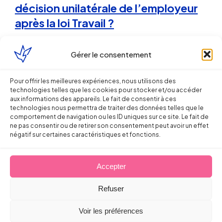
décision unilatérale de l’employeur
après la loi Travail ?
Sébastien MILLET
Gérer le consentement
26 juin 2017
Pour offrir les meilleures expériences, nous utilisons des
technologies telles que les cookies pour stocker et/ou accéder
aux informations des appareils. Le fait de consentir à ces
technologies nous permettra de traiter des données telles que le
comportement de navigation ou les ID uniques sur ce site. Le fait de
ne pas consentir ou de retirer son consentement peut avoir un effet
négatif sur certaines caractéristiques et fonctions.
Droit de la Protection Sociale
Accepter
Prévoyance : précisions
Refuser
ministérielles importantes sur les
dispenses d’adhésion autorisées
Voir les préférences