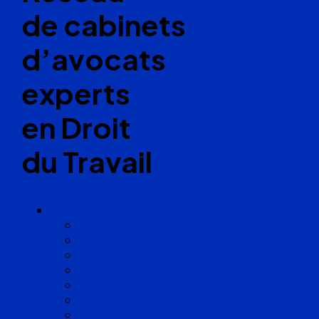
de cabinets
d’avocats
experts
en Droit
du Travail
Cabinets
Angoulême
Bayonne
Bordeaux
Cognac
Lille
Lyon
Marseille