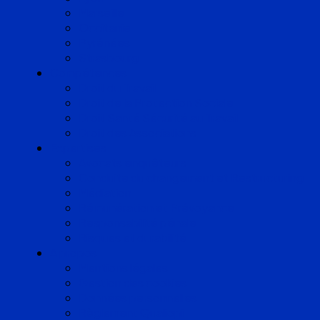
Marseille
Occitanie
Pyrénées
Strasbourg
Compétences
Droit du Travail
Droit de la Protection Sociale
Droit Santé Sécurité au Travail
Droit des Associations
Expertises
Avocats enquêteurs
Conduite du changement et Restructuring
Médiation
Rémunération et Prévoyance
Responsabilité pénale
Risques et durabilité
A propos
Mentions légales
Gestion des cookies
Données personnelles
Règlement Qualiopi