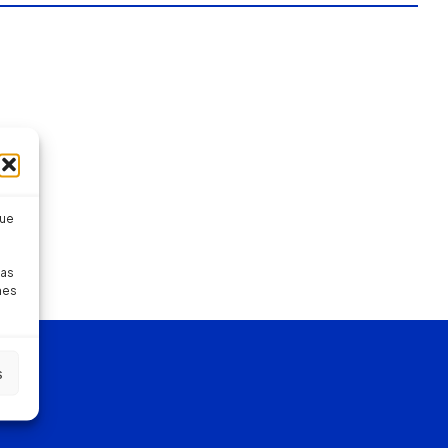
que
pas
nes
s