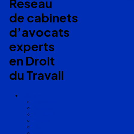
Réseau
de cabinets
d’avocats
experts
en Droit
du Travail
Cabinets
Angoulême
Bayonne
Bordeaux
Cognac
Lille
Lyon