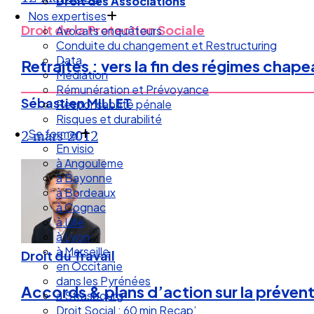
Droit des Associations
Nos expertises
Droit de la Protection Sociale
Avocats enquêteurs
Conduite du changement et Restructuring
Data
Retraites : vers la fin des régimes chape
Médiation
Rémunération et Prévoyance
Sébastien MILLET
Responsabilité pénale
Risques et durabilité
Se former
2 mars 2012
En visio
à Angouleme
à Bayonne
à Bordeaux
à Cognac
à Lille
à Lyon
à Marseille
Droit du Travail
en Occitanie
dans les Pyrénées
Accords & plans d’action sur la préventi
à Strasbourg
Droit Social : 60 min Recap’