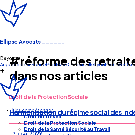
Ellipse Avocats
______
#réforme des retrait
B
Angoulême
Bayonne
Bordeaux
Cognac
Lille
Lyon
Marseille
Occi
dans nos articles
Droit de la Protection Sociale
Nos compétences
Harmonisation du régime social des inde
Droit du Travail
Droit de la Protection Sociale
Droit de la Santé Sécurité au Travail
12 mai 2023