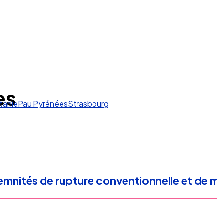
es
tanie
Pau Pyrénées
Strasbourg
mnités de rupture conventionnelle et de mis