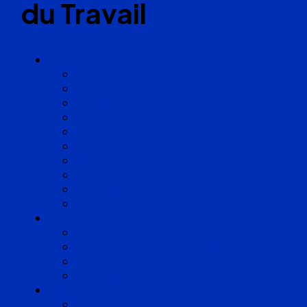
du Travail
Cabinets
Angoulême
Bayonne
Bordeaux
Cognac
Lille
Lyon
Marseille
Occitanie
Pyrénées
Strasbourg
Compétences
Droit du Travail
Droit de la Protection Sociale
Droit Santé Sécurité au Travail
Droit des Associations
Expertises
Avocats enquêteurs