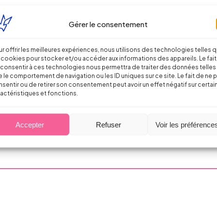
Gérer le consentement
r offrir les meilleures expériences, nous utilisons des technologies telles 
 cookies pour stocker et/ou accéder aux informations des appareils. Le fait
consentir à ces technologies nous permettra de traiter des données telles
 le comportement de navigation ou les ID uniques sur ce site. Le fait de ne 
sentir ou de retirer son consentement peut avoir un effet négatif sur certai
actéristiques et fonctions.
Accepter
Refuser
Voir les préférence
 pour les entreprises – ACTE II : les mesure