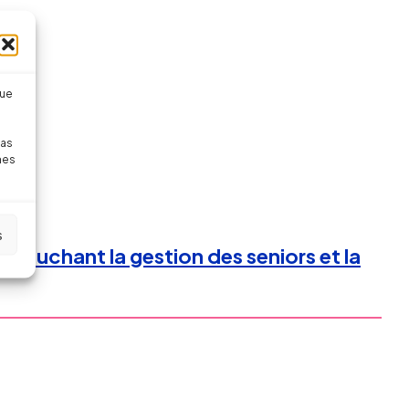
que
pas
nes
s
s touchant la gestion des seniors et la