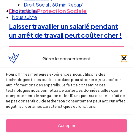
Droit Social : 60 min Recap’
Droit de la Protection Sociale
Nos articles
Nous suivre
Laisser travailler un salarié pendant
un arrêt de travail peut coûter cher !
Sébastien MILLET
Gérer le consentement
3 décembre 2012
Pour offrir les meilleures expériences, nous utilisons des
technologies telles que les cookies pour stocker et/ou accéder
aux informations des appareils. Le fait de consentir à ces
technologies nous permettra de traiter des données telles que le
comportement de navigation ou les ID uniques sur ce site. Le fait de
ne pas consentir ou de retirer son consentement peut avoir un effet
négatif sur certaines caractéristiques et fonctions.
Accepter