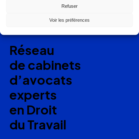
Refuser
Ellipse Avocats
Voir les préférences
Réseau
de cabinets
d’avocats
experts
en Droit
du Travail