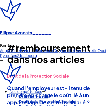
Ellipse Avocats
______
#remboursement
Bordeaux
Angoulême
Bayonne
Bordeaux
Cognac
Lille
Lyon
Marseille
Occi
Pyrénées
Strasbourg
dans nos articles
Droit de la Protection Sociale
Quand l’employeur est-il tenu de
Nos compétences
prendre en charge le coût lié à un
Droit du Travail
Droit de la Protection Sociale
appareillage de santé du salarié ?