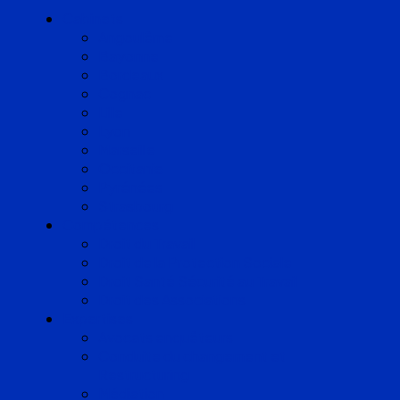
Cabinets
Angoulême
Bayonne
Bordeaux
Cognac
Lille
Lyon
Marseille
Occitanie
Pyrénées
Strasbourg
Compétences
Droit du Travail
Droit de la Protection Sociale
Droit Santé Sécurité au Travail
Droit des Associations
Expertises
Avocats enquêteurs
Conduite du changement et
Restructuring
Médiation