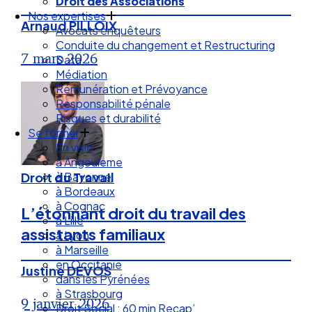
Droit de la Santé Sécurité au Travail
Droit des Associations
Arnaud PILLOIX
Nos expertises
Avocats enquêteurs
7 mars 2026
Conduite du changement et Restructuring
Data
Médiation
Rémunération et Prévoyance
Responsabilité pénale
Risques et durabilité
Se former
En visio
à Angouleme
Droit du Travail
à Bayonne
à Bordeaux
L’étonnant droit du travail des
à Cognac
assistants familiaux
à Lille
à Lyon
à Marseille
Justine DEVOS
en Occitanie
dans les Pyrénées
9 janvier 2026
à Strasbourg