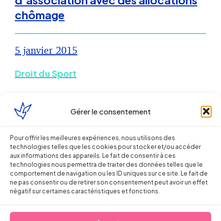
d’association avec des allocations
chômage
5 janvier 2015
Droit du Sport
Rémunération des dirigeants
Gérer le consentement
d’associations : attention au
respect des statuts
Pour offrir les meilleures expériences, nous utilisons des
technologies telles que les cookies pour stocker et/ou accéder
aux informations des appareils. Le fait de consentir à ces
22 décembre 2014
technologies nous permettra de traiter des données telles que le
comportement de navigation ou les ID uniques sur ce site. Le fait de
ne pas consentir ou de retirer son consentement peut avoir un effet
Droit du Sport
négatif sur certaines caractéristiques et fonctions.
Rémunérer un dirigeant