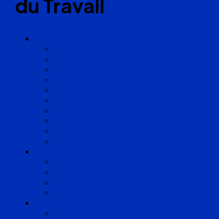
du Travail
Cabinets
Angoulême
Bayonne
Bordeaux
Cognac
Lille
Lyon
Marseille
Occitanie
Pyrénées
Strasbourg
Compétences
Droit du Travail
Droit de la Protection Sociale
Droit Santé Sécurité au Travail
Droit des Associations
Expertises
Avocats enquêteurs