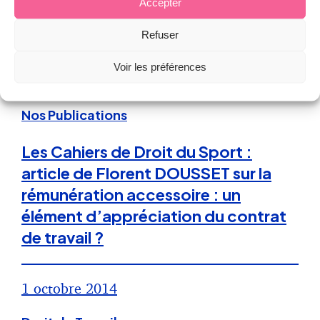
Accepter
d’association : c’est possible et
autorisé !
Refuser
Voir les préférences
16 décembre 2014
Nos Publications
Les Cahiers de Droit du Sport :
article de Florent DOUSSET sur la
rémunération accessoire : un
élément d’appréciation du contrat
de travail ?
1 octobre 2014