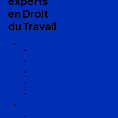
experts
en Droit
du Travail
Cabinets
Angoulême
Bayonne
Bordeaux
Cognac
Lille
Lyon
Marseille
Occitanie
Pyrénées
Strasbourg
Compétences
Droit du Travail
Droit de la Protection Sociale