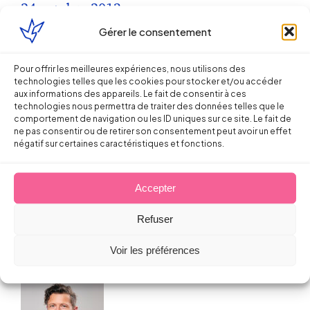
24 octobre 2013
Gérer le consentement
Pour offrir les meilleures expériences, nous utilisons des
technologies telles que les cookies pour stocker et/ou accéder
aux informations des appareils. Le fait de consentir à ces
technologies nous permettra de traiter des données telles que le
comportement de navigation ou les ID uniques sur ce site. Le fait de
Droit de la Santé, sécurité au travail
ne pas consentir ou de retirer son consentement peut avoir un effet
négatif sur certaines caractéristiques et fonctions.
Expertise du CHSCT : panorama du
contentieux 2012
Accepter
Sébastien MILLET
Refuser
3 mai 2012
Voir les préférences