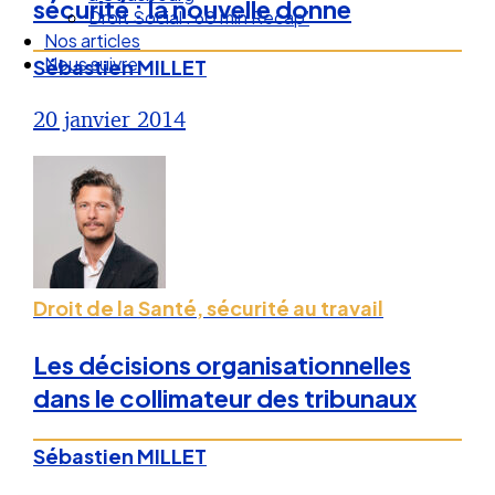
sécurité : la nouvelle donne
Droit Social : 60 min Recap’
Nos articles
Nous suivre
Sébastien MILLET
20 janvier 2014
Droit de la Santé, sécurité au travail
Les décisions organisationnelles
dans le collimateur des tribunaux
Sébastien MILLET