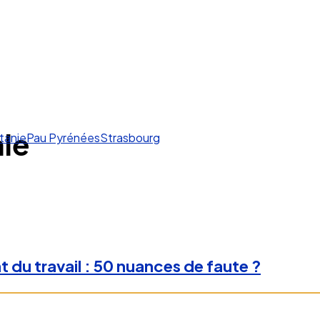
ale
tanie
Pau Pyrénées
Strasbourg
 du travail : 50 nuances de faute ?