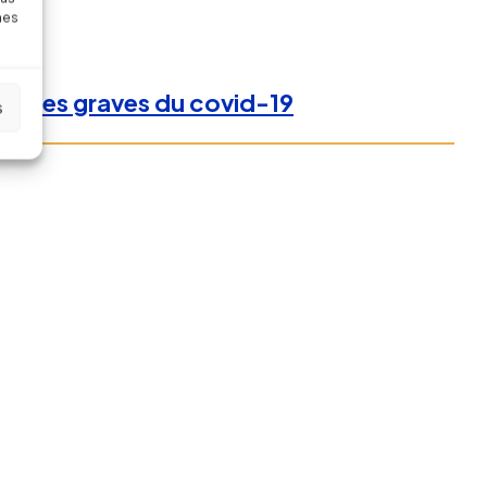
nes
 formes graves du covid-19
s