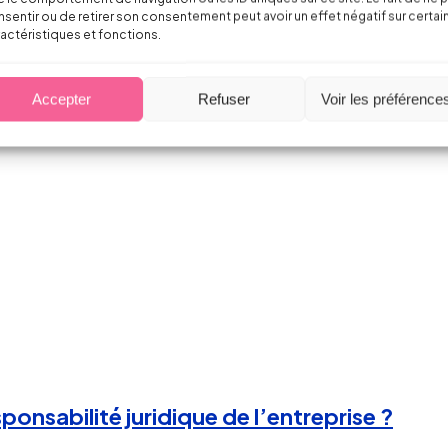
sentir ou de retirer son consentement peut avoir un effet négatif sur certai
actéristiques et fonctions.
nce de maladie professionnelle au titre des
Accepter
Refuser
Voir les préférence
ponsabilité juridique de l’entreprise ?