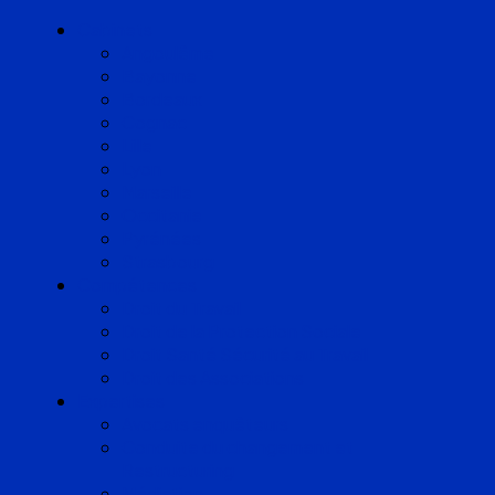
Cabinets
Angoulême
Bayonne
Bordeaux
Cognac
Lille
Lyon
Marseille
Occitanie
Pyrénées
Strasbourg
Compétences
Droit du Travail
Droit de la Protection Sociale
Droit Santé Sécurité au Travail
Droit des Associations
Expertises
Avocats enquêteurs
Conduite du changement et
Restructuring
Médiation