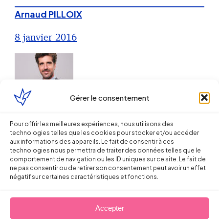
Arnaud PILLOIX
8 janvier 2016
Gérer le consentement
Droit du Travail
Pour offrir les meilleures expériences, nous utilisons des
technologies telles que les cookies pour stocker et/ou accéder
aux informations des appareils. Le fait de consentir à ces
Restructuration : le décret de la Loi
technologies nous permettra de traiter des données telles que le
MACRON concernant les critères
comportement de navigation ou les ID uniques sur ce site. Le fait de
ne pas consentir ou de retirer son consentement peut avoir un effet
d’ordre publié au JO
négatif sur certaines caractéristiques et fonctions.
Arnaud PILLOIX
Accepter