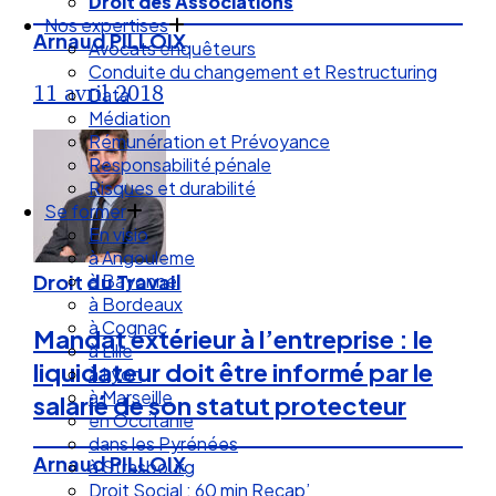
Droit des Associations
Nos expertises
Arnaud PILLOIX
Avocats enquêteurs
Conduite du changement et Restructuring
11 avril 2018
Data
Médiation
Rémunération et Prévoyance
Responsabilité pénale
Risques et durabilité
Se former
En visio
à Angouleme
à Bayonne
Droit du Travail
à Bordeaux
à Cognac
Mandat extérieur à l’entreprise : le
à Lille
liquidateur doit être informé par le
à Lyon
à Marseille
salarié de son statut protecteur
en Occitanie
dans les Pyrénées
Arnaud PILLOIX
à Strasbourg
Droit Social : 60 min Recap’