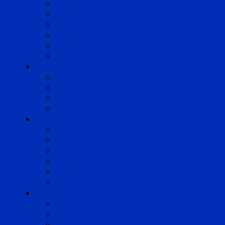
Lille
Lyon
Marseille
Occitanie
Pyrénées
Strasbourg
Compétences
Droit du Travail
Droit de la Protection Sociale
Droit Santé Sécurité au Travail
Droit des Associations
Expertises
Avocats enquêteurs
Conduite du changement et Restructuring
Médiation
Rémunération et Prévoyance
Responsabilité pénale
Risques et durabilité
A propos
Mentions légales
Gestion des cookies
Données personnelles