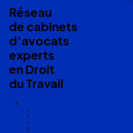
Réseau
de cabinets
d’avocats
experts
en Droit
du Travail
Cabinets
Angoulême
Bayonne
Bordeaux
Cognac