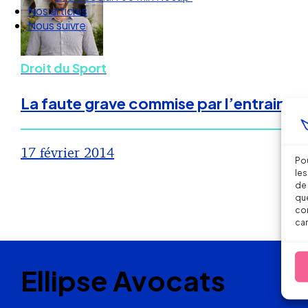
Nos articles
Nous suivre
Droit du Sport
La faute grave commise par l’entraineur
17 février 2014
Pou
les
de 
que
con
car
Ellipse Avocats