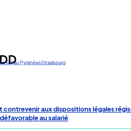
CDD
tanie
Pau Pyrénées
Strasbourg
 contrevenir aux dispositions légales régis
 défavorable au salarié