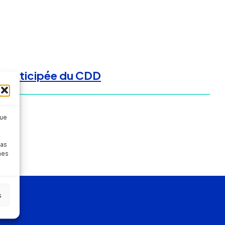
ure anticipée du CDD
que
pas
nes
s