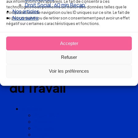
aux informations des appareils. Le fait de consentir à ces
Droit Social : 60 min Recap’
technologies nous permettra de traiter des données telles que le
Réseau
Nos articles
comportement de navigation ou les ID uniques sur ce site. Le fait de
Nous suivre
ne pas consentir ou de retirer son consentement peut avoir un effet
de cabinets
négatif sur certaines caractéristiques et fonctions.
d’avocats
Accepter
experts
Refuser
en Droit
Voir les préférences
du Travail
Cabinets
Angoulême
Bayonne
Bordeaux
Cognac