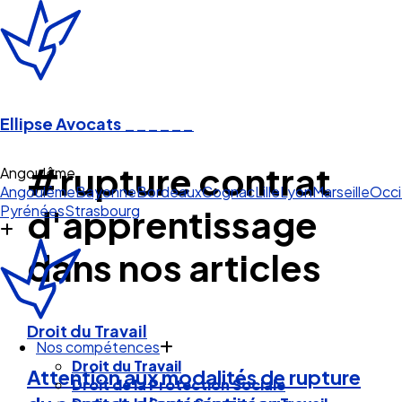
Ellipse Avocats
______
#rupture contrat
Angoulême
Angoulême
Bayonne
Bordeaux
Cognac
Lille
Lyon
Marseille
Occi
Pyrénées
Strasbourg
d'apprentissage
dans nos articles
Droit du Travail
Nos compétences
Droit du Travail
Attention aux modalités de rupture
Droit de la Protection Sociale