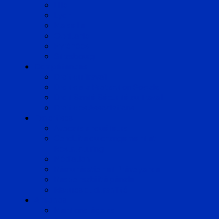
Lille
Lyon
Marseille
Occitanie
Pyrénées
Strasbourg
Compétences
Droit du Travail
Droit de la Protection Sociale
Droit Santé Sécurité au Travail
Droit des Associations
Expertises
Avocats enquêteurs
Conduite du changement et
Restructuring
Médiation
Rémunération et Prévoyance
Responsabilité pénale
Risques et durabilité
A propos
Mentions légales