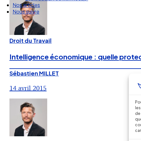
Nous suivre
Droit du Travail
Intelligence économique : quelle protect
Sébastien MILLET
14 avril 2015
Pou
les
de 
que
con
car