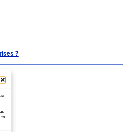
rises ?
que
pas
nes