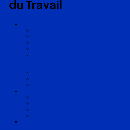
du Travail
Cabinets
Angoulême
Bayonne
Bordeaux
Cognac
Lille
Lyon
Marseille
Occitanie
Pyrénées
Strasbourg
Compétences
Droit du Travail
Droit de la Protection Sociale
Droit Santé Sécurité au Travail
Droit des Associations
Expertises
Avocats enquêteurs