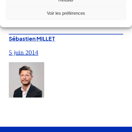
Assurer la confidentialité des
Voir les préférences
informations détenues par un salarié
Sébastien MILLET
5 juin 2014