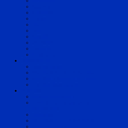
Angoulême
Bayonne
Bordeaux
Cognac
Lille
Lyon
Marseille
Occitanie
Pyrénées
Strasbourg
Compétences
Droit du Travail
Droit de la Protection Sociale
Droit Santé Sécurité au Travail
Droit des Associations
Expertises
Avocats enquêteurs
Conduite du changement et
Restructuring
Médiation
Rémunération et Prévoyance
Responsabilité pénale