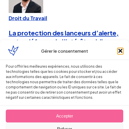
Droit du Travail
La protection des lanceurs d’alerte,
entre défense de l’intérêt public
général et défense des entreprises
Gérer le consentement
Sébastien MILLET
Pour offrir les meilleures expériences, nous utilisons des
technologies telles que les cookies pour stocker et/ou accéder
aux informations des appareils. Le fait de consentir à ces
2 septembre 2016
technologies nous permettra de traiter des données telles que le
comportement de navigation ou les ID uniques sur ce site. Le fait de
ne pas consentir ou de retirer son consentement peut avoir un effet
négatif sur certaines caractéristiques et fonctions.
Accepter
Droit du Travail
Refuser