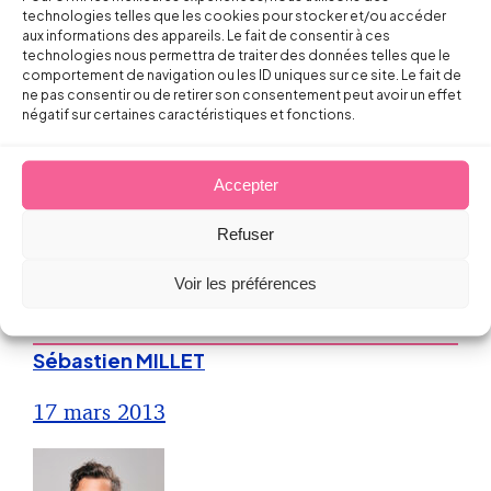
technologies telles que les cookies pour stocker et/ou accéder
aux informations des appareils. Le fait de consentir à ces
technologies nous permettra de traiter des données telles que le
comportement de navigation ou les ID uniques sur ce site. Le fait de
ne pas consentir ou de retirer son consentement peut avoir un effet
négatif sur certaines caractéristiques et fonctions.
Droit de la Protection Sociale
Accepter
Prévoyance, santé et retraite :
l’égalité de traitement ne s’applique
Refuser
qu’entre les salariés relevant d’une
Voir les préférences
même catégorie professionnelle
Sébastien MILLET
17 mars 2013