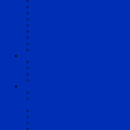
Bayonne
Bordeaux
Cognac
Lille
Lyon
Marseille
Occitanie
Pyrénées
Strasbourg
Compétences
Droit du Travail
Droit de la Protection Sociale
Droit Santé Sécurité au Travail
Droit des Associations
Expertises
Avocats enquêteurs
Conduite du changement et
Restructuring
Médiation
Rémunération et Prévoyance
Responsabilité pénale
Risques et durabilité