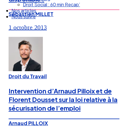
Droit Social : 60 min Recap’
Nos articles
Sébastien MILLET
Nous suivre
1 octobre 2013
Droit du Travail
Intervention d’Arnaud Pilloix et de
Florent Dousset sur la loi relative à la
sécurisation de l’emploi
Arnaud PILLOIX