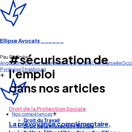
Ellipse Avocats
______
#sécurisation de
Pau Pyrénées
Angoulême
Bayonne
Bordeaux
Cognac
Lille
Lyon
Marseille
Occi
Pyrénées
Strasbourg
l'emploi
dans nos articles
Droit de la Protection Sociale
Nos compétences
Droit du Travail
La prévoyance complémentaire,
Droit de la Protection Sociale