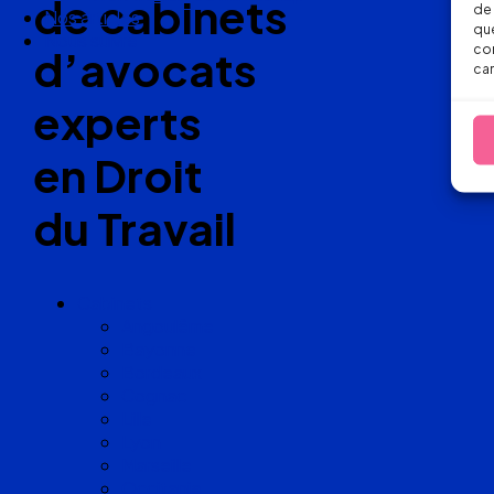
de cabinets
de 
Nous suivre
que
con
d’avocats
car
experts
en Droit
du Travail
Cabinets
Angoulême
Bayonne
Bordeaux
Cognac
Lille
Lyon
Marseille
Occitanie