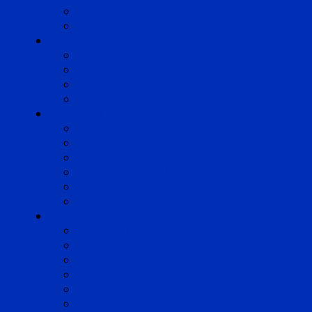
Pyrénées
Strasbourg
Compétences
Droit du Travail
Droit de la Protection Sociale
Droit Santé Sécurité au Travail
Droit des Associations
Expertises
Avocats enquêteurs
Conduite du changement et Restructuring
Médiation
Rémunération et Prévoyance
Responsabilité pénale
Risques et durabilité
A propos
Mentions légales
Gestion des cookies
Données personnelles
Règlement Qualiopi
Certificat Qualiopi
Nous suivre