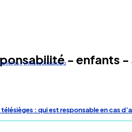
esponsabilité - enfant
tanie
Pau Pyrénées
Strasbourg
élésièges : qui est responsable en cas d’