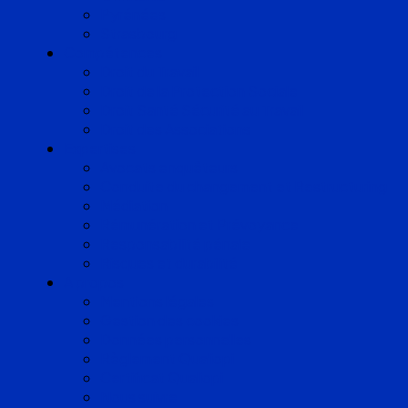
Pyrénées
Strasbourg
Compétences
Droit du Travail
Droit de la Protection Sociale
Droit Santé Sécurité au Travail
Droit des Associations
Expertises
Avocats enquêteurs
Conduite du changement et Restructuring
Médiation
Rémunération et Prévoyance
Responsabilité pénale
Risques et durabilité
A propos
Mentions légales
Gestion des cookies
Données personnelles
Règlement Qualiopi
Certificat Qualiopi
Nous suivre