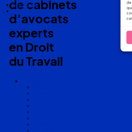
de cabinets
de 
Nos articles
que
Nous suivre
con
d’avocats
car
experts
en Droit
du Travail
Cabinets
Angoulême
Bayonne
Bordeaux
Cognac
Lille
Lyon
Marseille
Occitanie