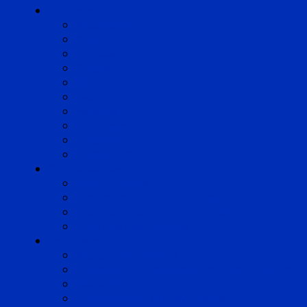
Cabinets
Angoulême
Bayonne
Bordeaux
Cognac
Lille
Lyon
Marseille
Occitanie
Pyrénées
Strasbourg
Compétences
Droit du Travail
Droit de la Protection Sociale
Droit Santé Sécurité au Travail
Droit des Associations
Expertises
Avocats enquêteurs
Conduite du changement et Restructuring
Médiation
Rémunération et Prévoyance