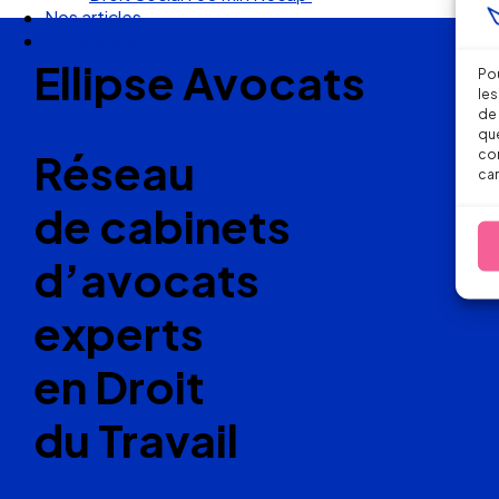
Nos articles
Nous suivre
Ellipse Avocats
Pou
les
de 
que
Réseau
con
car
de cabinets
d’avocats
experts
en Droit
du Travail