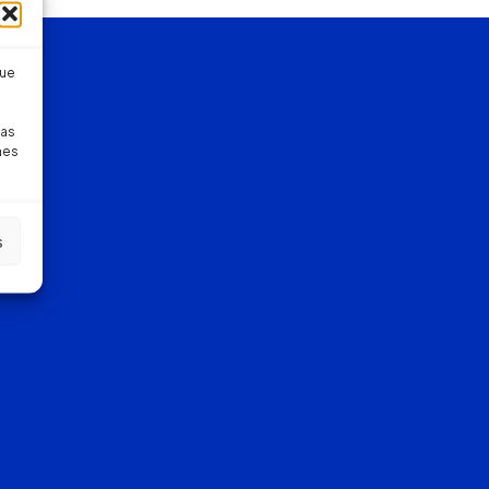
que
pas
nes
s