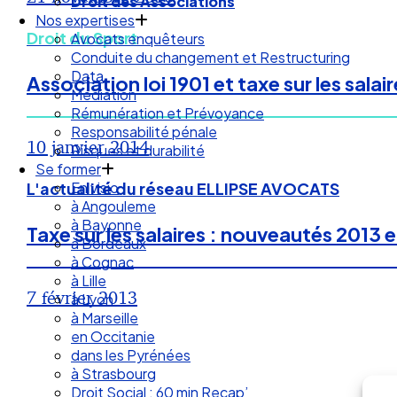
Droit des Associations
Nos expertises
Droit du Sport
Avocats enquêteurs
Conduite du changement et Restructuring
Data
Association loi 1901 et taxe sur les salair
Médiation
Rémunération et Prévoyance
Responsabilité pénale
10 janvier 2014
Risques et durabilité
Se former
En visio
L'actualité du réseau ELLIPSE AVOCATS
à Angouleme
à Bayonne
Taxe sur les salaires : nouveautés 2013 
à Bordeaux
à Cognac
à Lille
7 février 2013
à Lyon
à Marseille
en Occitanie
dans les Pyrénées
à Strasbourg
Droit Social : 60 min Recap’