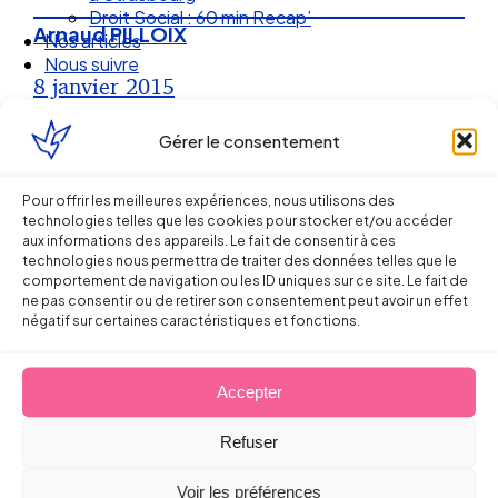
Droit Social : 60 min Recap’
Arnaud PILLOIX
Nos articles
Nous suivre
8 janvier 2015
Gérer le consentement
Pour offrir les meilleures expériences, nous utilisons des
technologies telles que les cookies pour stocker et/ou accéder
aux informations des appareils. Le fait de consentir à ces
technologies nous permettra de traiter des données telles que le
comportement de navigation ou les ID uniques sur ce site. Le fait de
ne pas consentir ou de retirer son consentement peut avoir un effet
négatif sur certaines caractéristiques et fonctions.
Accepter
Ellipse Avocats
Refuser
Voir les préférences