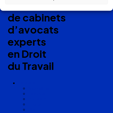
Réseau
de cabinets
d’avocats
experts
en Droit
du Travail
Cabinets
Angoulême
Bayonne
Bordeaux
Cognac
Lille