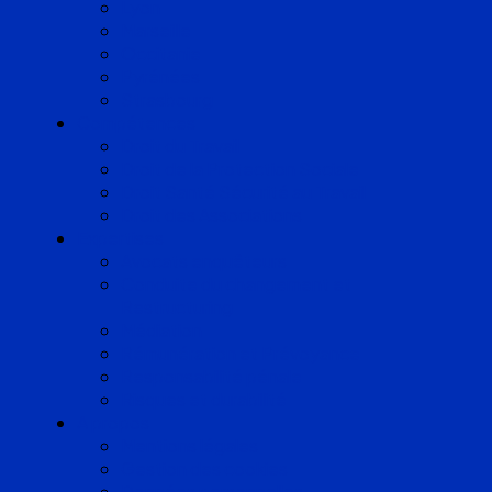
Lyon
Marseille
Occitanie
Pyrénées
Strasbourg
Compétences
Droit du Travail
Droit de la Protection Sociale
Droit Santé Sécurité au Travail
Droit des Associations
Expertises
Avocats enquêteurs
Conduite du changement et
Restructuring
Médiation
Rémunération et Prévoyance
Responsabilité pénale
Risques et durabilité
A propos
Mentions légales
Gestion des cookies
Données personnelles