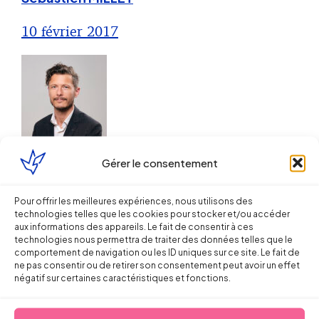
10 février 2017
Droit du Travail
Gérer le consentement
Le management des risques et de la
Pour offrir les meilleures expériences, nous utilisons des
conformité juridique : l’exemple de
technologies telles que les cookies pour stocker et/ou accéder
aux informations des appareils. Le fait de consentir à ces
l’obligation de vigilance en matière
technologies nous permettra de traiter des données telles que le
de travail dissimulé et de
comportement de navigation ou les ID uniques sur ce site. Le fait de
ne pas consentir ou de retirer son consentement peut avoir un effet
détachement transnational
négatif sur certaines caractéristiques et fonctions.
Sébastien MILLET