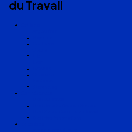
du Travail
Cabinets
Angoulême
Bayonne
Bordeaux
Cognac
Lille
Lyon
Marseille
Occitanie
Pyrénées
Strasbourg
Compétences
Droit du Travail
Droit de la Protection Sociale
Droit Santé Sécurité au Travail
Droit des Associations
Expertises
Avocats enquêteurs