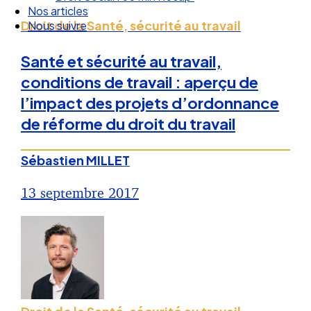
Droit Social : 60 min Recap’
Droit de la Santé, sécurité au travail
Nos articles
Nous suivre
Santé et sécurité au travail,
conditions de travail : aperçu de
l’impact des projets d’ordonnance
de réforme du droit du travail
Sébastien MILLET
13 septembre 2017