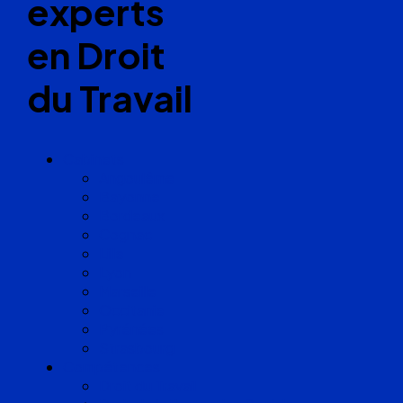
experts
en Droit
du Travail
Cabinets
Angoulême
Bayonne
Bordeaux
Cognac
Lille
Lyon
Marseille
Occitanie
Pyrénées
Strasbourg
Compétences
Droit du Travail