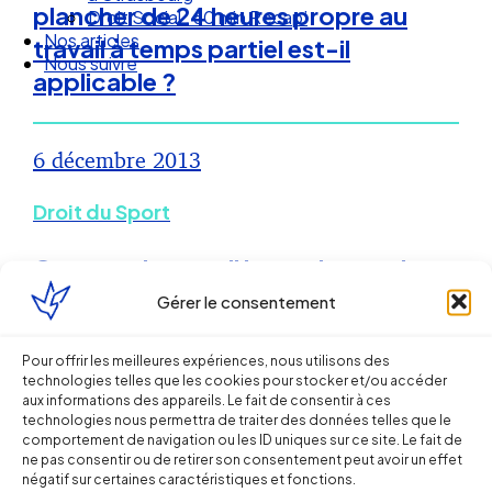
plancher de 24 heures propre au
Droit Social : 60 min Recap’
Nos articles
travail à temps partiel est-il
Nous suivre
applicable ?
6 décembre 2013
Droit du Sport
Contrat de travail intermittent dans
le sport : ce qui vient de changer
Gérer le consentement
Florent DOUSSET
Pour offrir les meilleures expériences, nous utilisons des
technologies telles que les cookies pour stocker et/ou accéder
aux informations des appareils. Le fait de consentir à ces
21 mai 2013
technologies nous permettra de traiter des données telles que le
comportement de navigation ou les ID uniques sur ce site. Le fait de
ne pas consentir ou de retirer son consentement peut avoir un effet
négatif sur certaines caractéristiques et fonctions.