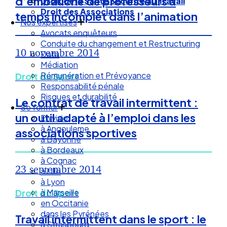
d’embauche de professeurs à
Droit de la Santé Sécurité au Travail
Droit des Associations
temps incomplet dans l’animation
Nos expertises
Avocats enquêteurs
Conduite du changement et Restructuring
10 novembre 2014
Data
Médiation
Rémunération et Prévoyance
Droit du Sport
Responsabilité pénale
Risques et durabilité
Le contrat de travail intermittent :
Se former
un outil adapté à l’emploi dans les
En visio
à Angouleme
associations sportives
à Bayonne
à Bordeaux
à Cognac
23 septembre 2014
à Lille
à Lyon
à Marseille
Droit du Sport
en Occitanie
dans les Pyrénées
Travail intermittent dans le sport : le
à Strasbourg