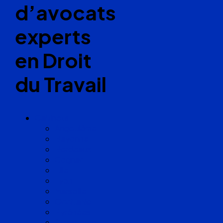
d’avocats
experts
en Droit
du Travail
Cabinets
Angoulême
Bayonne
Bordeaux
Cognac
Lille
Lyon
Marseille
Occitanie
Pyrénées
Strasbourg