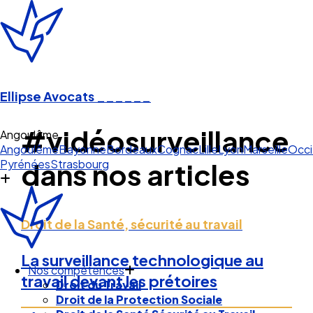
Ellipse Avocats
______
#vidéosurveillance
Ango
Angoulême
Bayonne
Bordeaux
Cognac
Lille
Lyon
Marseille
Occi
Pyrénées
Strasbourg
dans nos articles
Droit de la Santé, sécurité au travail
La surveillance technologique au
Nos compétences
travail devant les prétoires
Droit du Travail
Droit de la Protection Sociale