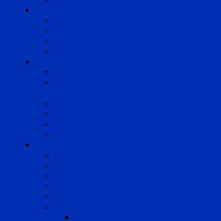
Compétences
Droit du Travail
Droit de la Protection Sociale
Droit Santé Sécurité au Travail
Droit des Associations
Expertises
Avocats enquêteurs
Conduite du changement et
Restructuring
Médiation
Rémunération et Prévoyance
Responsabilité pénale
Risques et durabilité
A propos
Mentions légales
Gestion des cookies
Données personnelles
Règlement Qualiopi
Certificat Qualiopi
Nous suivre
LinkedIn