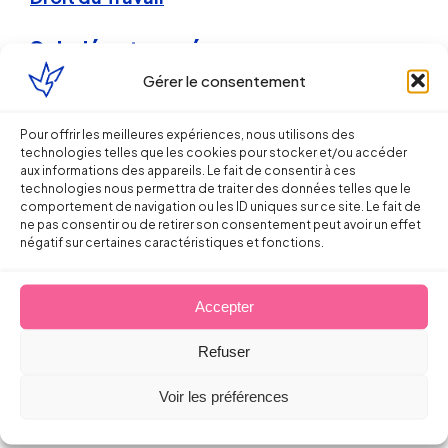
Salariés et caméras, une
cohabitation délicate
Gérer le consentement
Sébastien MILLET
Pour offrir les meilleures expériences, nous utilisons des
technologies telles que les cookies pour stocker et/ou accéder
aux informations des appareils. Le fait de consentir à ces
24 octobre 2013
technologies nous permettra de traiter des données telles que le
comportement de navigation ou les ID uniques sur ce site. Le fait de
ne pas consentir ou de retirer son consentement peut avoir un effet
négatif sur certaines caractéristiques et fonctions.
Accepter
Droit de la Santé, sécurité au travail
Refuser
Obligation de sécurité patronale,
Voir les préférences
obligation de sûreté ?