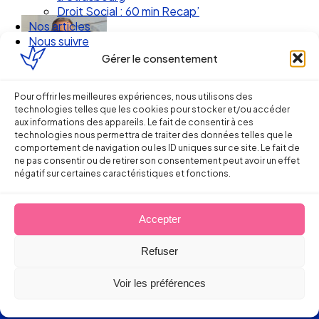
Droit Social : 60 min Recap’
Nos articles
Nous suivre
Gérer le consentement
Pour offrir les meilleures expériences, nous utilisons des
technologies telles que les cookies pour stocker et/ou accéder
aux informations des appareils. Le fait de consentir à ces
technologies nous permettra de traiter des données telles que le
comportement de navigation ou les ID uniques sur ce site. Le fait de
ne pas consentir ou de retirer son consentement peut avoir un effet
négatif sur certaines caractéristiques et fonctions.
Ellipse Avocats
Accepter
Refuser
Réseau
Voir les préférences
de cabinets