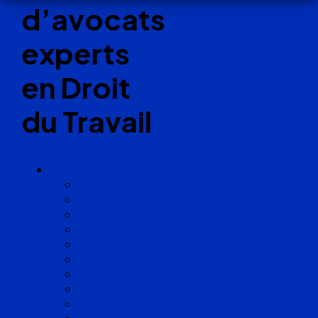
d’avocats
experts
en Droit
du Travail
Cabinets
Angoulême
Bayonne
Bordeaux
Cognac
Lille
Lyon
Marseille
Occitanie
Pyrénées