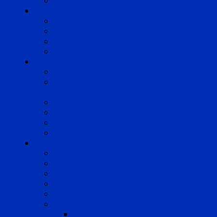
Strasbourg
Compétences
Droit du Travail
Droit de la Protection Sociale
Droit Santé Sécurité au Travail
Droit des Associations
Expertises
Avocats enquêteurs
Conduite du changement et
Restructuring
Médiation
Rémunération et Prévoyance
Responsabilité pénale
Risques et durabilité
A propos
Mentions légales
Gestion des cookies
Données personnelles
Règlement Qualiopi
Certificat Qualiopi
Nous suivre
LinkedIn