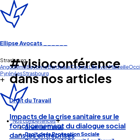
Ellipse Avocats
______
#visioconférence
Strasbourg
Angoulême
Bayonne
Bordeaux
Cognac
Lille
Lyon
Marseille
Occi
Pyrénées
Strasbourg
dans nos articles
Droit du Travail
Impacts de la crise sanitaire sur le
Nos compétences
fonctionnement du dialogue social
Droit du Travail
Droit de la Protection Sociale
dans les entreprises