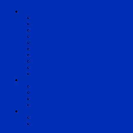
Cabinets
Angoulême
Bayonne
Bordeaux
Cognac
Lille
Lyon
Marseille
Occitanie
Pyrénées
Strasbourg
Compétences
Droit du Travail
Droit de la Protection Sociale
Droit Santé Sécurité au Travail
Droit des Associations
Expertises
Avocats enquêteurs
Conduite du changement et
Restructuring