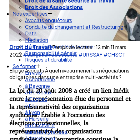
Droit de la Santé Sécurité au Travail
Droit des Associations
Nos expertises
Avocats enquêteurs
Conduite du changement et Restructuring
Data
Médiation
Droit du Travail
Rémunération et Prévoyance
Temps de lecture : 12 min
11 mars
Responsabilité pénale
2022
#obligation de sécurité
#URSSAF
#CHSCT
Risques et durabilité
Se former
Ellipse Avocats À quel niveau mener les négociations
En visio
obligatoires dans une entreprise multi-activités ?
à Angouleme
à Bayonne
La loi du 20 août 2008 a créé un lien inédit
à Bordeaux
entre la représentation élue du personnel et
à Cognac
à Lille
la représentativité des organisations
à Lyon
syndicales. Établie à l’occasion des
à Marseille
élections professionnelles, la
en Occitanie
représentativité des organisations
dans les Pyrénées
à Strasbourg
syndicales dans l’entreprise constitue la