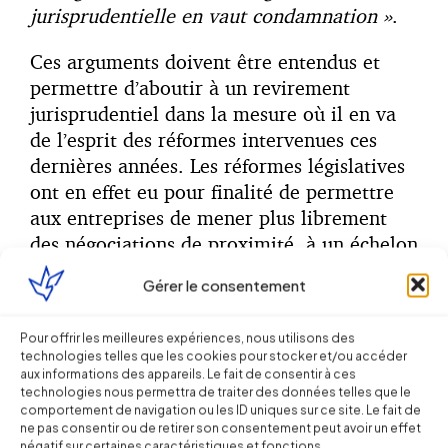
jurisprudentielle en vaut condamnation »
.
Ces arguments doivent être entendus et
permettre d’aboutir à un revirement
jurisprudentiel dans la mesure où il en va
de l’esprit des réformes intervenues ces
dernières années. Les réformes législatives
ont en effet eu pour finalité de permettre
aux entreprises de mener plus librement
des négociations de proximité, à un échelon
décentralisé, pour prendre en compte les
Gérer le consentement
spécificités « du terrain » et adopter des
mesures plus en adéquations avec l’activité
Pour offrir les meilleures expériences, nous utilisons des
et les besoins des salariés.
technologies telles que les cookies pour stocker et/ou accéder
aux informations des appareils. Le fait de consentir à ces
D’autres partagent cette position :
technologies nous permettra de traiter des données telles que le
comportement de navigation ou les ID uniques sur ce site. Le fait de
ne pas consentir ou de retirer son consentement peut avoir un effet
« Avec les lois n° 2015-994 du 17 août
négatif sur certaines caractéristiques et fonctions.