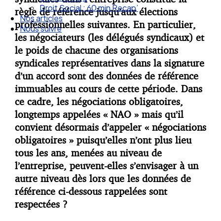
Droit Social : 60 min Recap’
règle de référence jusqu’aux élections
Nos articles
professionnelles suivantes. En particulier,
Nous suivre
les négociateurs (les délégués syndicaux) et
le poids de chacune des organisations
syndicales représentatives dans la signature
d’un accord sont des données de référence
immuables au cours de cette période. Dans
ce cadre, les négociations obligatoires,
longtemps appelées « NAO » mais qu’il
convient désormais d’appeler « négociations
obligatoires » puisqu’elles n’ont plus lieu
tous les ans, menées au niveau de
l’entreprise, peuvent-elles s’envisager à un
autre niveau dès lors que les données de
référence ci-dessous rappelées sont
respectées ?