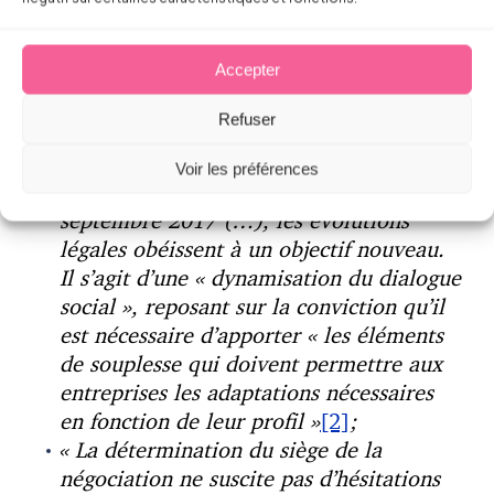
2015 relative au dialogue social et à
l’emploi, dite loi Rebsamen, et n° 2016-
Accepter
1088 du 8 août 2016 relative au travail,
à la modernisation du dialogue social et
Refuser
à la sécurisation des parcours
professionnels, dite loi Travail, puis
Voir les préférences
l’ordonnance n° 2017-1385 du 22
septembre 2017 (…), les évolutions
légales obéissent à un objectif nouveau.
Il s’agit d’une « dynamisation du dialogue
social », reposant sur la conviction qu’il
est nécessaire d’apporter « les éléments
de souplesse qui doivent permettre aux
entreprises les adaptations nécessaires
en fonction de leur profil »
[2]
;
« La détermination du siège de la
négociation ne suscite pas d’hésitations