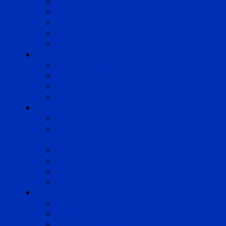
Lyon
Marseille
Occitanie
Pyrénées
Strasbourg
Compétences
Droit du Travail
Droit de la Protection Sociale
Droit Santé Sécurité au Travail
Droit des Associations
Expertises
Avocats enquêteurs
Conduite du changement et
Restructuring
Médiation
Rémunération et Prévoyance
Responsabilité pénale
Risques et durabilité
A propos
Mentions légales
Gestion des cookies
Données personnelles