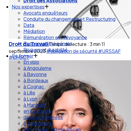
Droit de la Santé Sécurité au Travail
Droit des Associations
Nos expertises
Avocats enquêteurs
Conduite du changement et Restructuring
Data
Médiation
Droit du Travail
Rémunération et Prévoyance
Temps de lecture : 3 min
11
Responsabilité pénale
septembre 2023
#obligation de sécurité
#URSSAF
Risques et durabilité
#CHSCT
Se former
En visio
à Angouleme
à Bayonne
à Bordeaux
à Cognac
à Lille
à Lyon
à Marseille
en Occitanie
dans les Pyrénées
à Strasbourg