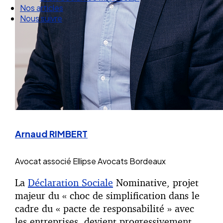
Droit Social : 60 min Recap’
Nos articles
Nous suivre
Arnaud RIMBERT
Avocat associé
Ellipse Avocats Bordeaux
La
Déclaration Sociale
Nominative, projet
majeur du « choc de simplification dans le
cadre du « pacte de responsabilité » avec
les entreprises, devient progressivement