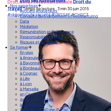
Droit de la Santé Sécurité au Travail
Droit de la Protection Sociale
Droit du
Droit des Associations
Travail
Temps de lecture : 3 min
30 juin 2015
Nos expertises
#obligation de sécurité
#URSSAF
#CHSCT
Avocats enquêteurs
Conduite du changement et Restructuring
Data
Médiation
Rémunération et Prévoyance
Responsabilité pénale
Risques et durabilité
Se former
En visio
à Angouleme
à Bayonne
à Bordeaux
à Cognac
à Lille
à Lyon
à Marseille
en Occitanie
dans les Pyrénées
à Strasbourg