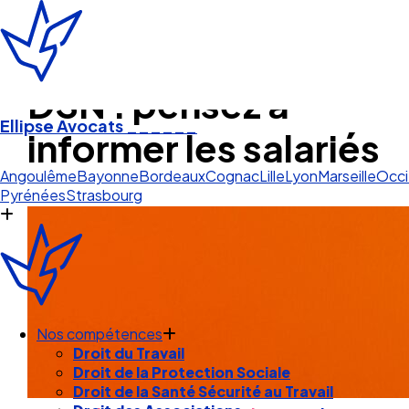
DSN : pensez à
Ellipse Avocats
______
informer les salariés
Cogn
Angoulême
Bayonne
Bordeaux
Cognac
Lille
Lyon
Marseille
Occi
Pyrénées
Strasbourg
Nos compétences
Droit du Travail
Droit de la Protection Sociale