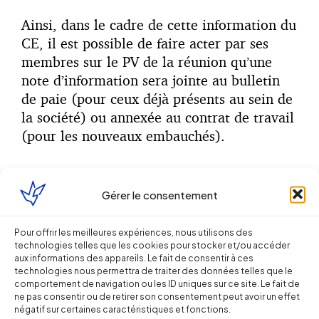
Ainsi, dans le cadre de cette information du
CE, il est possible de faire acter par ses
membres sur le PV de la réunion qu’une
note d’information sera jointe au bulletin
de paie (pour ceux déjà présents au sein de
la société) ou annexée au contrat de travail
(pour les nouveaux embauchés).
Gérer le consentement
A cet effet, il existe sur le site dsn-info.fr un
projet de lettre d’information qui peut
Pour offrir les meilleures expériences, nous utilisons des
servir de support d’information
technologies telles que les cookies pour stocker et/ou accéder
aux salariés.
aux informations des appareils. Le fait de consentir à ces
technologies nous permettra de traiter des données telles que le
comportement de navigation ou les ID uniques sur ce site. Le fait de
ne pas consentir ou de retirer son consentement peut avoir un effet
Partager sur
négatif sur certaines caractéristiques et fonctions.