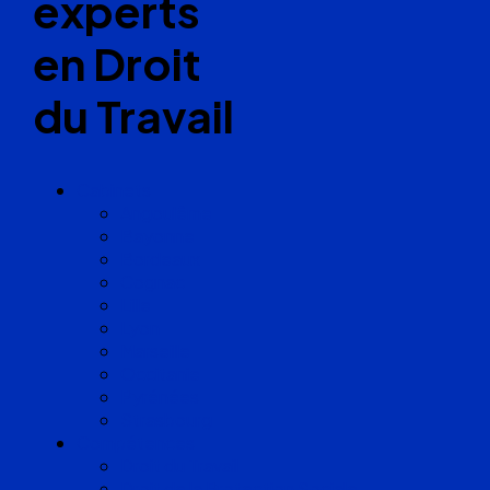
experts
en Droit
du Travail
Cabinets
Angoulême
Bayonne
Bordeaux
Cognac
Lille
Lyon
Marseille
Occitanie
Pyrénées
Strasbourg
Compétences
Droit du Travail
Droit de la Protection Sociale