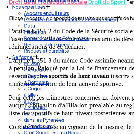
Droit des Associations
Droit de la Protection Sociale
Droit du Sport
Tem
Nos expertises
Avocats enquêteurs
Ellipse Avocats Le dispositif de retraite des sportifs d
Conduite du changement et Restructuring
Data
L’article L.351-2 du Code de la Sécurité sociale
Médiation
l’assurance vieillesse sont retenues afin de déte
Rémunération et Prévoyance
Responsabilité pénale
rémunérations de ce dernier.
Risques et durabilité
Se former
L’article L.351-3 du même Code assimile néanmo
En visio
à pension. Rajouté par la Loi de financement de
à Angouleme
ressources, les
sportifs de haut niveau
inscrits 
à Bayonne
à Bordeaux
trimestres au titre de leur activité sportive.
à Cognac
à Lille
Pour cela, les trimestres concernés ne doivent p
à Lyon
aucune obligation d’affiliation préalable au régi
à Marseille
liste des sportifs de haut niveau postérieures a
en Occitanie
dans les Pyrénées
Condition d’entrée en vigueur de la mesure, le
à Strasbourg
Droit Social : 60 min Recap’