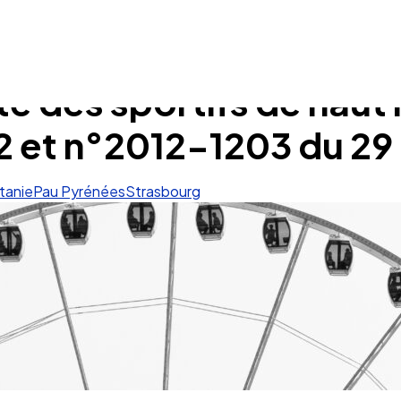
ite des sportifs de haut 
 et n°2012-1203 du 29
tanie
Pau Pyrénées
Strasbourg