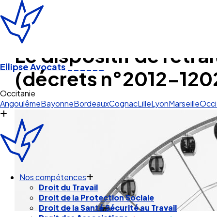
Le dispositif de retra
Ellipse Avocats
______
(décrets n°2012-1202
S
Angoulême
Bayonne
Bordeaux
Cognac
Lille
Lyon
Marseille
Occi
Nos compétences
Droit du Travail
Droit de la Protection Sociale
Droit de la Santé Sécurité au Travail