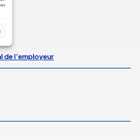
nes
s
l de l’employeur