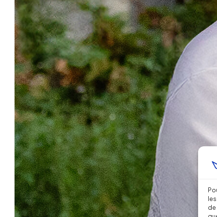
Pou
les
de 
que