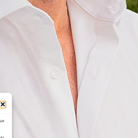
que
pas