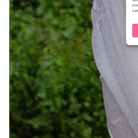
con
car