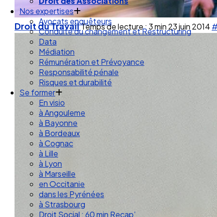
Droit des Associations
Nos expertises
Avocats enquêteurs
Droit du Travail
Temps de lecture : 3 min
23 juin 2014
#
Conduite du changement et Restructuring
Data
Médiation
Rémunération et Prévoyance
Responsabilité pénale
Risques et durabilité
Se former
En visio
à Angouleme
à Bayonne
à Bordeaux
à Cognac
à Lille
à Lyon
à Marseille
en Occitanie
dans les Pyrénées
à Strasbourg
Droit Social : 60 min Recap’