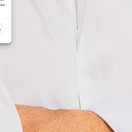
nes
s