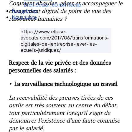
Comment aborder, gérer et accompagner le
Droit Social : 60 min Recap’
changement digital de point de vue des
Nos articles
Nous suivre
ressources humaines ?
https://www.ellipse-
avocats.com/2017/06/transformations-
digitales-de-lentreprise-lever-les-
ecueils-juridiques/
Respect de la vie privée et des données
personnelles des salariés :
•
La surveillance technologique au travail
La recevabilité des preuves tirées de ces
outils est très souvent au centre du débat,
tout particulièrement lorsqu’il s’agit de
démontrer l’existence d’une faute commise
par le salarié.