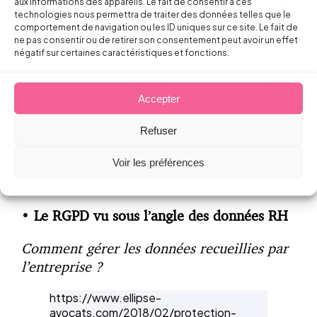
aux informations des appareils. Le fait de consentir à ces
La démultiplication des données
technologies nous permettra de traiter des données telles que le
comportement de navigation ou les ID uniques sur ce site. Le fait de
personnelles pose un défi pour les
ne pas consentir ou de retirer son consentement peut avoir un effet
entreprises : comment assurer la
négatif sur certaines caractéristiques et fonctions.
conformité dans la création et l’utilisation
des traitements de données à caractère
Accepter
personnel au sein de l’organisation ?
Refuser
https://www.ellipse-
avocats.com/2018/10/fichiers-de-
Voir les préférences
donnees-personnelles-gare-aux-
pratiques-des-collaborateurs/
•
Le RGPD vu sous l’angle des données RH
Comment gérer les données recueillies par
l’entreprise ?
https://www.ellipse-
avocats.com/2018/02/protection-