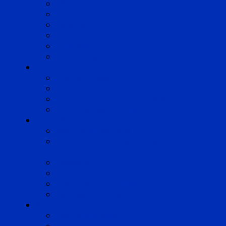
Lille
Lyon
Marseille
Occitanie
Pyrénées
Strasbourg
Compétences
Droit du Travail
Droit de la Protection Sociale
Droit Santé Sécurité au Travail
Droit des Associations
Expertises
Avocats enquêteurs
Conduite du changement et
Restructuring
Médiation
Rémunération et Prévoyance
Responsabilité pénale
Risques et durabilité
A propos
Mentions légales
Gestion des cookies