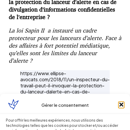
la protection du lanceur d’alerte en cas de
divulgation d’informations confidentielles
de l’entreprise ?
La loi Sapin II a instauré un cadre
protecteur pour les lanceurs d’alerte. Face à
des affaires à fort potentiel médiatique,
qu’elles sont les limites du lanceur
d’alerte ?
https://www.ellipse-
avocats.com/2018/11/un-inspecteur-du-
travail-peut-il-invoquer-la-protection-
du-lanceur-dalerte-en-cas-de-
divulgation-dinformation-
confidentielles-de-lentreprise/
Gérer le consentement
•
Fichiers de données personnelles : gare
Pour offrir les meilleures expériences, nous utilisons des
aux pratiques des collaborateurs !
technologies telles que les cookies pour stocker et/ou accéder