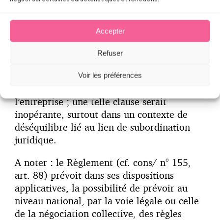
Précisons qu’en matière de relations de
travail, le contrat de travail peut constituer
Accepter
un support valable pour les traitements
nécessaires dans le cadre de l’embauche et
Refuser
du suivi administratif du salarié, mais ne
peut valoir pour l’intégralité des
Voir les préférences
traitements présents et à venir dans
l’entreprise ; une telle clause serait
inopérante, surtout dans un contexte de
déséquilibre lié au lien de subordination
juridique.
A noter : le Règlement (cf. cons/ n° 155,
art. 88) prévoit dans ses dispositions
applicatives, la possibilité de prévoir au
niveau national, par la voie légale ou celle
de la négociation collective, des règles