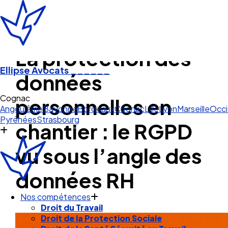
La protection des
Ellipse Avocats
______
données
Cognac
personnelles en
Angoulême
Bayonne
Bordeaux
Cognac
Lille
Lyon
Marseille
Occi
Pyrénées
Strasbourg
chantier : le RGPD
vu sous l’angle des
données RH
Nos compétences
Droit du Travail
Droit de la Protection Sociale