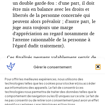
un double garde-fou : d’une part, il doit
être mis en balance avec les droits et
libertés de la personne concernée qui
peuvent alors prévaloir ; d’autre part, le
juge aura toujours une marge
d’appréciation au regard notamment de
l’attente raisonnable de la personne à
l’égard dudit traitement).
Ces finalités peuvent valablement servir de
fondement au traitement, de manière
Gérer le consentement
alternative à l’obtention du consentement
de la personne (cf. Règlement, art. 6),
Pour offrir les meilleures expériences, nous utilisons des
lequel devra dorénavant être
technologies telles que les cookies pour stocker et/ou accéder
obligatoirement explicite et actif pour
aux informations des appareils. Le fait de consentir à ces
technologies nous permettra de traiter des données telles que le
chaque traitement (prohibition du recours
comportement de navigation ou les ID uniques sur ce site. Le fait de
aux cases d’accord cochées par défaut).
ne pas consentir ou de retirer son consentement peut avoir un effet
négatif sur certaines caractéristiques et fonctions.