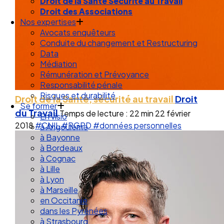
Droit de la Santé Sécurité au Travail
Droit des Associations
Nos expertises
Avocats enquêteurs
Conduite du changement et Restructuring
Data
Médiation
Rémunération et Prévoyance
Responsabilité pénale
Risques et durabilité
Droit de la Santé, sécurité au travail
Droit
Se former
du Travail
Temps de lecture : 22 min
22 février
En visio
2018
#CNIL
#RGPD
#données personnelles
à Angouleme
à Bayonne
à Bordeaux
à Cognac
à Lille
à Lyon
à Marseille
en Occitanie
dans les Pyrénées
à Strasbourg