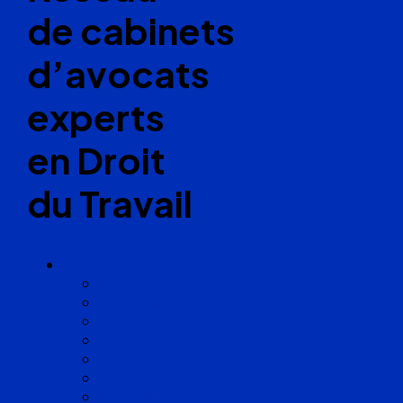
de cabinets
d’avocats
experts
en Droit
du Travail
Cabinets
Angoulême
Bayonne
Bordeaux
Cognac
Lille
Lyon
Marseille