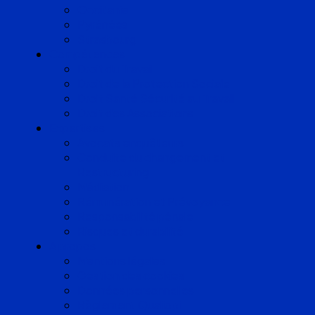
Occitanie
Pyrénées
Strasbourg
Compétences
Droit du Travail
Droit de la Protection Sociale
Droit Santé Sécurité au Travail
Droit des Associations
Expertises
Avocats enquêteurs
Conduite du changement et
Restructuring
Médiation
Rémunération et Prévoyance
Responsabilité pénale
Risques et durabilité
A propos
Mentions légales
Gestion des cookies
Données personnelles
Règlement Qualiopi