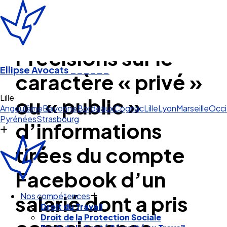
Précisions sur le
Ellipse Avocats
______
caractère « privé »
Lille
ou « public »
Angoulême
Bayonne
Bordeaux
Cognac
Lille
Lyon
Marseille
Occi
Pyrénées
Strasbourg
d’informations
tirées du compte
Facebook d’un
salarié dont a pris
Nos compétences
Droit du Travail
Droit de la Protection Sociale