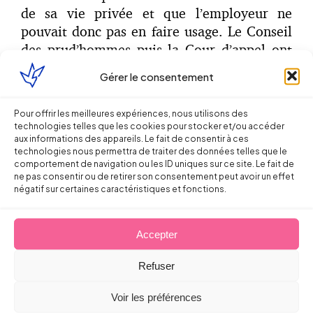
de sa vie privée et que l’employeur ne
pouvait donc pas en faire usage. Le Conseil
des prud’hommes puis la Cour d’appel ont
estimé que les agissements de la salariée
Gérer le consentement
constituaient une faute grave justifiant son
licenciement.
Pour offrir les meilleures expériences, nous utilisons des
technologies telles que les cookies pour stocker et/ou accéder
Plus précisément, la Cour d’appel a
aux informations des appareils. Le fait de consentir à ces
considéré que les propos tenus par la
technologies nous permettra de traiter des données telles que le
comportement de navigation ou les ID uniques sur ce site. Le fait de
salariée sur son compte Facebook, affichés
ne pas consentir ou de retirer son consentement peut avoir un effet
sur l’écran de l’ordinateur de l’entreprise et
négatif sur certaines caractéristiques et fonctions.
visibles de toutes les personnes présentes
dans le magasin, avaient perdu leur
Accepter
caractère privé.
Refuser
La portée de cette décision doit toutefois
être relativisée. En effet, la Cour d’appel a
Voir les préférences