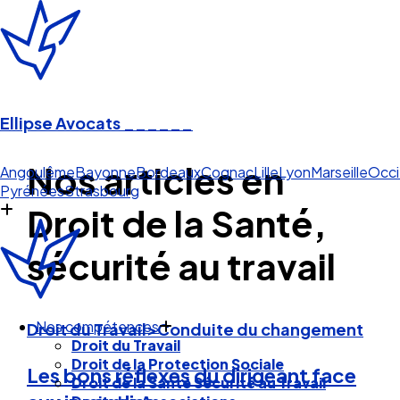
Ellipse Avocats
______
Nos articles en
Lille
Angoulême
Bayonne
Bordeaux
Cognac
Lille
Lyon
Marseille
Occi
Pyrénées
Strasbourg
Droit de la Santé,
sécurité au travail
Droit du Travail>Conduite du changement
Nos compétences
Droit du Travail
Les bons réflexes du dirigeant face
Droit de la Protection Sociale