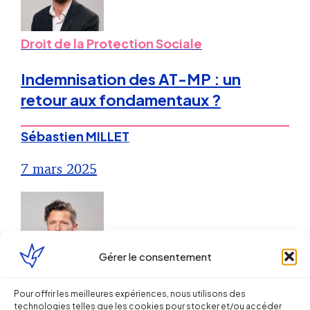
Droit de la Protection Sociale
Indemnisation des AT-MP : un
retour aux fondamentaux ?
Sébastien MILLET
7 mars 2025
Gérer le consentement
Droit de la Santé, sécurité au travail
Pour offrir les meilleures expériences, nous utilisons des
technologies telles que les cookies pour stocker et/ou accéder