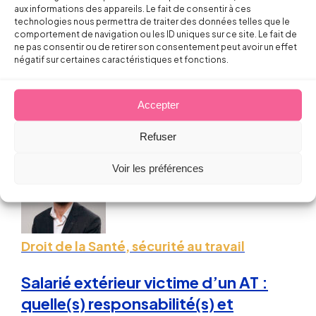
aux informations des appareils. Le fait de consentir à ces
Le harcèlement moral institutionnel,
technologies nous permettra de traiter des données telles que le
harcèlement « décisionnel » du 3e
comportement de navigation ou les ID uniques sur ce site. Le fait de
ne pas consentir ou de retirer son consentement peut avoir un effet
type
négatif sur certaines caractéristiques et fonctions.
Sébastien MILLET
Accepter
28 janvier 2025
Refuser
Voir les préférences
Droit de la Santé, sécurité au travail
Salarié extérieur victime d’un AT :
quelle(s) responsabilité(s) et