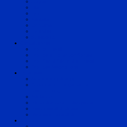
Cognac
Lille
Lyon
Marseille
Occitanie
Pyrénées
Strasbourg
Compétences
Droit du Travail
Droit de la Protection Sociale
Droit Santé Sécurité au Travail
Droit des Associations
Expertises
Avocats enquêteurs
Conduite du changement et
Restructuring
Médiation
Rémunération et Prévoyance
Responsabilité pénale
Risques et durabilité
A propos
Mentions légales