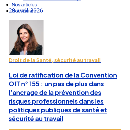
Droit Social : 60 min Recap’
28 avril 2026
Nos articles
Nous suivre
Droit de la Santé, sécurité au travail
Loi de ratification de la Convention
OIT n° 155 : un pas de plus dans
l’ancrage de la prévention des
risques professionnels dans les
politiques publiques de santé et
sécurité au travail