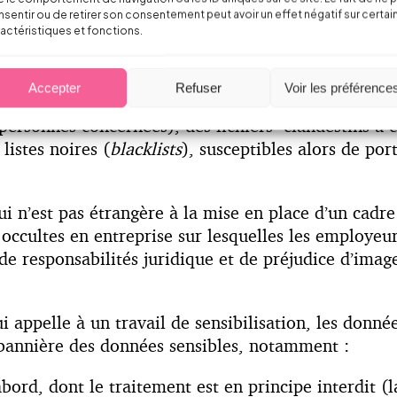
ns le système d’informations de l’entreprise, ces 
sentir ou de retirer son consentement peut avoir un effet négatif sur certai
actéristiques et fonctions.
cution du travail, et d’amélioration de la performa
formatiques et/ou papier.
Accepter
Refuser
Voir les préférence
 les outils et les consignes de travail conduisent le
personnes concernées), des fichiers clandestins à car
listes noires (
blacklists
), susceptibles alors de por
 qui n’est pas étrangère à la mise en place d’un cad
s occultes en entreprise sur lesquelles les employe
e responsabilités juridique et de préjudice d’image
appelle à un travail de sensibilisation, les donnée
 bannière des données sensibles, notamment :
bord, dont le traitement est en principe interdit (l