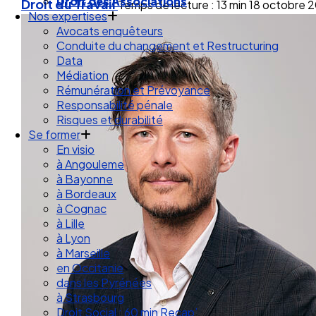
Droit des Associations
Droit du Travail
Temps de lecture : 13 min
18 octobre 
Nos expertises
Avocats enquêteurs
Conduite du changement et Restructuring
Data
Médiation
Rémunération et Prévoyance
Responsabilité pénale
Risques et durabilité
Se former
En visio
à Angouleme
à Bayonne
à Bordeaux
à Cognac
à Lille
à Lyon
à Marseille
en Occitanie
dans les Pyrénées
à Strasbourg
Droit Social : 60 min Recap’