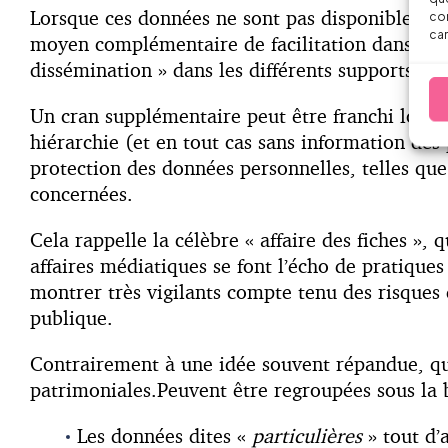
Lorsque ces données ne sont pas disponibles da
con
car
moyen complémentaire de facilitation dans l’exé
dissémination » dans les différents supports in
Un cran supplémentaire peut être franchi lorsque
hiérarchie (et en tout cas sans information des 
protection des données personnelles, telles que 
concernées.
Cela rappelle la célèbre « affaire des fiches »,
affaires médiatiques se font l’écho de pratique
montrer très vigilants compte tenu des risques d
publique.
Contrairement à une idée souvent répandue, qui 
patrimoniales.Peuvent être regroupées sous la
Les données dites «
particulières
» tout d’a