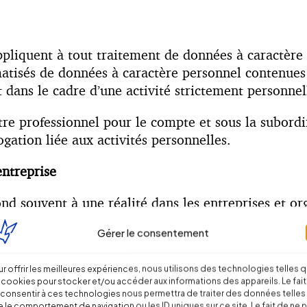
’appliquent à tout traitement de données à caractèr
atisés de données à caractère personnel contenues o
nt dans le cadre d’une activité strictement personne
titre professionnel pour le compte et sous la subor
gation liée aux activités personnelles.
entreprise
ond souvent à une réalité dans les entreprises et or
Gérer le consentement
s intentions » … Combien de collaborateurs sont ai
t « bien faire », des fichiers à partir de données p
r offrir les meilleures expériences, nous utilisons des technologies telles 
 cookies pour stocker et/ou accéder aux informations des appareils. Le fait
ser –occasionnellement voire en permanence– comme 
consentir à ces technologies nous permettra de traiter des données telles
 le comportement de navigation ou les ID uniques sur ce site. Le fait de ne 