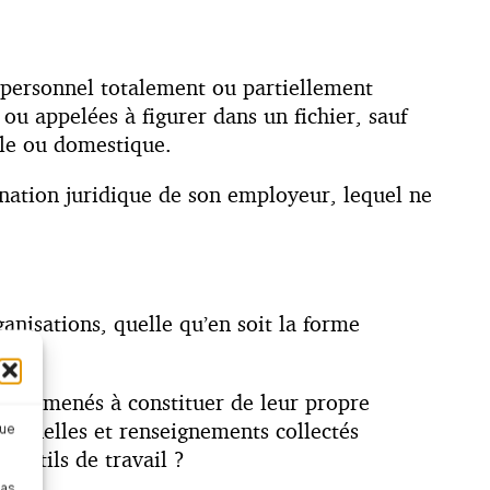
e personnel totalement ou partiellement
u appelées à figurer dans un fichier, sauf
lle ou domestique.
dination juridique de son employeur, lequel ne
ganisations, quelle qu’en soit la forme
nsi amenés à constituer de leur propre
ersonnelles et renseignements collectés
que
outils de travail ?
pas