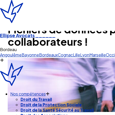
Fichiers de données p
Ellipse Avocats
______
collaborateurs !
Cogn
Angoulême
Bayonne
Bordeaux
Cognac
Lille
Lyon
Marseille
Occi
Nos compétences
Droit du Travail
Droit de la Protection Sociale
Droit de la Santé Sécurité au Travail