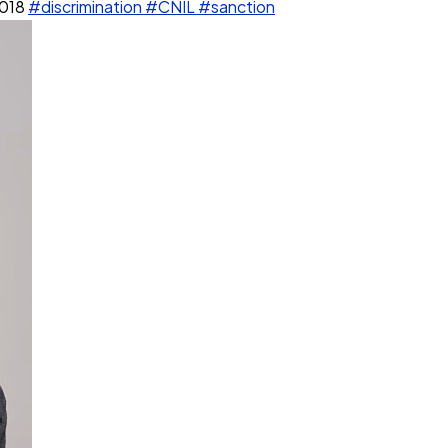
2018
#discrimination
#CNIL
#sanction