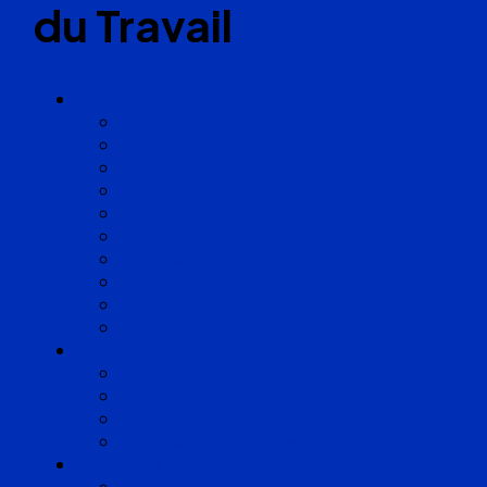
du Travail
Cabinets
Angoulême
Bayonne
Bordeaux
Cognac
Lille
Lyon
Marseille
Occitanie
Pyrénées
Strasbourg
Compétences
Droit du Travail
Droit de la Protection Sociale
Droit Santé Sécurité au Travail
Droit des Associations
Expertises
Avocats enquêteurs