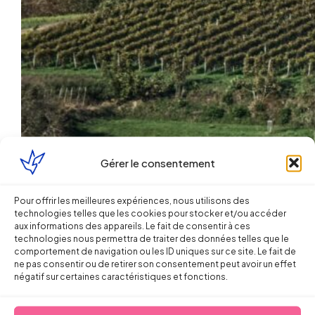
Gérer le consentement
Pour offrir les meilleures expériences, nous utilisons des
technologies telles que les cookies pour stocker et/ou accéder
Ellipse Avocats
aux informations des appareils. Le fait de consentir à ces
technologies nous permettra de traiter des données telles que le
comportement de navigation ou les ID uniques sur ce site. Le fait de
ne pas consentir ou de retirer son consentement peut avoir un effet
Cognac
négatif sur certaines caractéristiques et fonctions.