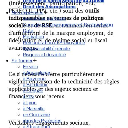
Droit de la Santé Sécurité au Travail
(intéressement, participation, PEE,
Droit des Associations
PERECOL, PPV, etc.) sont des
outils
Nos expertises
indispensables en termes de politique
Avocats enquêteurs
Conduite du changement et Restructuring
sociale et de RSE,
notamment en terme
Data
d’attractivité de la marque employeur, de
Médiation
fidélisation et de régime social et fiscal
Rémunération et Prévoyance
avantageux.
Responsabilité pénale
Risques et durabilité
Se former
En visio
à Angouleme
Cela nécessite d’être particulièrement
à Bayonne
vigilant en raison de la technicité des règles
à Bordeaux
applicables et des enjeux sociaux et
à Cognac
financiers sous-jacents.
à Lille
à Lyon
à Marseille
en Occitanie
dans les Pyrénées
Véritables engagements sociaux,
à Strasbourg