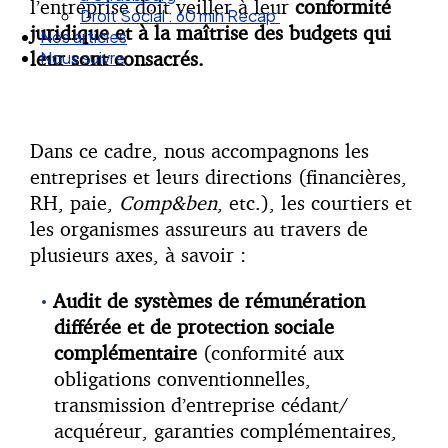
l’entreprise doit veiller à leur
conformité
Droit Social : 60 min Recap’
juridique et à la maîtrise des budgets qui
Nos articles
leur sont consacrés.
Nous suivre
Dans ce cadre, nous accompagnons les
entreprises et leurs directions (financières,
RH, paie,
Comp&ben
, etc.), les courtiers et
les organismes assureurs au travers de
plusieurs axes, à savoir :
Audit de systèmes de rémunération
différée et de protection sociale
complémentaire
(conformité aux
obligations conventionnelles,
transmission d’entreprise cédant/
acquéreur, garanties complémentaires,