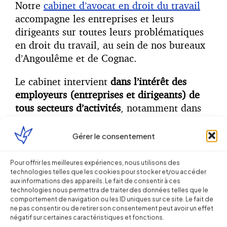
Notre
cabinet d’avocat en droit du travail
accompagne les entreprises et leurs
dirigeants sur toutes leurs problématiques
en droit du travail, au sein de nos bureaux
d’Angoulême et de Cognac.
Le cabinet intervient
dans l’intérêt des
employeurs (entreprises et dirigeants) de
tous secteurs d’activités
, notamment dans
le domaine des services, de la santé, de
l’industrie, de l’agriculture (notamment du
Gérer le consentement
Cognac) et des entreprises de nouvelles
technologies.
Pour offrir les meilleures expériences, nous utilisons des
technologies telles que les cookies pour stocker et/ou accéder
aux informations des appareils. Le fait de consentir à ces
Dans le cadre d’une approche durable, tant
technologies nous permettra de traiter des données telles que le
auprès de nos collaborateurs que de nos
comportement de navigation ou les ID uniques sur ce site. Le fait de
clients et partenaires, nous conseillons au
ne pas consentir ou de retirer son consentement peut avoir un effet
négatif sur certaines caractéristiques et fonctions.
quotidien des entreprises de toutes tailles