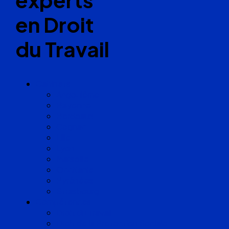
en Droit
du Travail
Cabinets
Angoulême
Bayonne
Bordeaux
Cognac
Lille
Lyon
Marseille
Occitanie
Pyrénées
Strasbourg
Compétences
Droit du Travail
Droit de la Protection Sociale