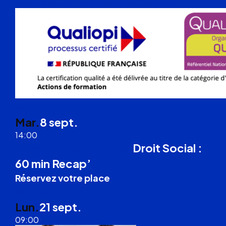
Téléchargez notre catalogue de formations
Visio
Mar.
8 sept.
14:00
Droit Social :
Formation Droit du Travail
60 min Recap’
Réservez votre place
Cognac
Lun.
21 sept.
09:00