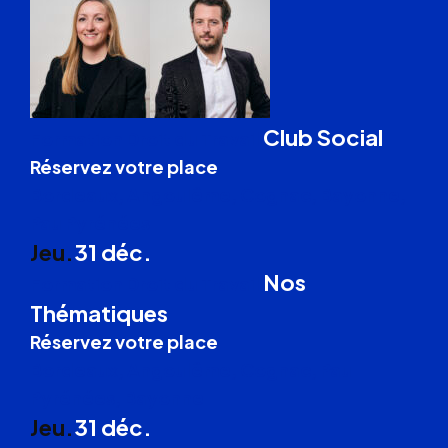
Club Social
Formation Droit du Travail
Réservez votre place
Bordeaux, Angoulême, Cognac, Bayonne,
Pau Pyrénées
Jeu.
31 déc.
Nos
Formation Droit du Travail
Thématiques
Réservez votre place
Bordeaux, Angoulême, Cognac, Pau
Pyrénées, Bayonne
Jeu.
31 déc.