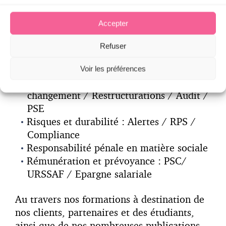
en droit social des affaires.
Accepter
Au-delà des problématiques courantes de
droit du travail, nous avons développé des
Refuser
expertises spécifiques, à savoir :
Voir les préférences
Réorganisation : Conduite du
changement / Restructurations / Audit /
PSE
Risques et durabilité : Alertes / RPS /
Compliance
Responsabilité pénale en matière sociale
Rémunération et prévoyance : PSC/
URSSAF / Epargne salariale
Au travers nos formations à destination de
nos clients, partenaires et des étudiants,
ainsi que de nos nombreuses publications