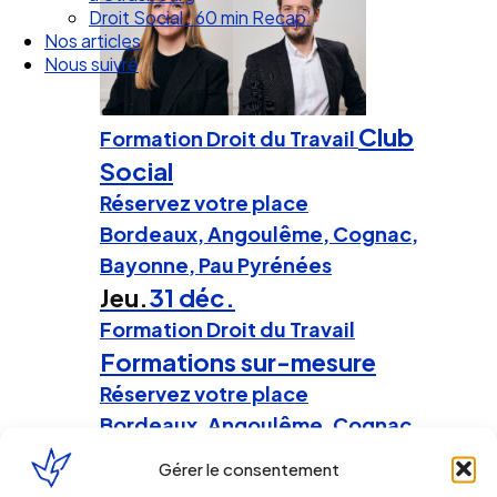
Droit Social : 60 min Recap’
Nos articles
Nous suivre
Club
Formation Droit du Travail
Social
Réservez votre place
Bordeaux, Angoulême, Cognac,
Bayonne, Pau Pyrénées
Jeu.
31 déc.
Formation Droit du Travail
Formations sur-mesure
Réservez votre place
Bordeaux, Angoulême, Cognac,
Pau Pyrénées, Bayonne
Gérer le consentement
Jeu.
31 déc.