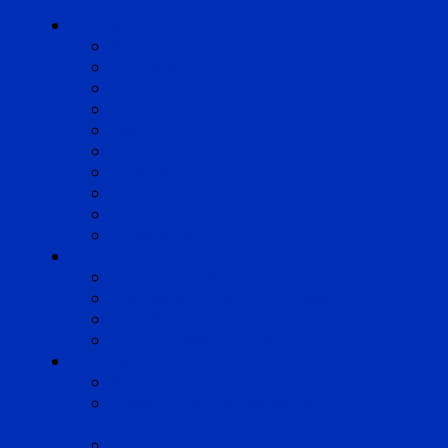
Cabinets
Angoulême
Bayonne
Bordeaux
Cognac
Lille
Lyon
Marseille
Occitanie
Pyrénées
Strasbourg
Compétences
Droit du Travail
Droit de la Protection Sociale
Droit Santé Sécurité au Travail
Droit des Associations
Expertises
Avocats enquêteurs
Conduite du changement et
Restructuring
Médiation