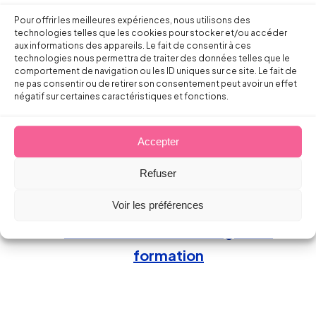
Packs
Formation Droit du Travail
Pour offrir les meilleures expériences, nous utilisons des
technologies telles que les cookies pour stocker et/ou accéder
de formations clés en main
aux informations des appareils. Le fait de consentir à ces
Réservez votre place
technologies nous permettra de traiter des données telles que le
comportement de navigation ou les ID uniques sur ce site. Le fait de
Bordeaux, Angoulême, Cognac,
ne pas consentir ou de retirer son consentement peut avoir un effet
Bayonne, Pau Pyrénées
négatif sur certaines caractéristiques et fonctions.
Jeu.
31 déc.
Nos
Formation Droit du Travail
Accepter
Thématiques
Refuser
Réservez votre place
Voir les préférences
Consultez notre catalogue de
formation