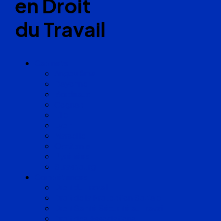
en Droit
du Travail
Cabinets
Angoulême
Bayonne
Bordeaux
Cognac
Lille
Lyon
Marseille
Occitanie
Pyrénées
Strasbourg
Compétences
Droit du Travail
Droit de la Protection Sociale
Droit Santé Sécurité au Travail
Droit des Associations