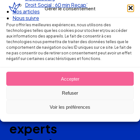
formation
Droit Social : 60 min Recap’
Gérer le consentement
Nos articles
Nous suivre
Pour offrir les meilleures expériences, nous utilisons des
technologies telles que les cookies pour stocker et/ou accéder
aux informations des appareils. Le fait de consentir à ces
technologies nous permettra de traiter des données telles que le
comportement de navigation ou les ID uniques sur ce site. Le fait de
Ellipse Avocats
ne pas consentir ou de retirer son consentement peut avoir un effet
négatif sur certaines caractéristiques et fonctions.
Réseau
Accepter
Refuser
de cabinets
Voir les préférences
d’avocats
experts