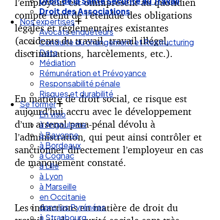
Droit de la Santé Sécurité au Travail
l’employeur est omniprésent au quotidien
Droit des Associations
compte tenu de l’étendue des obligations
Nos expertises
légales et réglementaires existantes
Avocats enquêteurs
(accidents du travail, travail illégal,
Conduite du changement et Restructuring
discriminations, harcèlements, etc.).
Data
Médiation
Rémunération et Prévoyance
Responsabilité pénale
Risques et durabilité
En matière de droit social, ce risque est
Se former
aujourd’hui accru avec le développement
En visio
d’un arsenal para-pénal dévolu à
à Angouleme
à Bayonne
l’administration, qui peut ainsi contrôler et
à Bordeaux
sanctionner directement l’employeur en cas
à Cognac
de manquement constaté.
à Lille
à Lyon
à Marseille
en Occitanie
Les infractions en matière de droit du
dans les Pyrénées
à Strasbourg