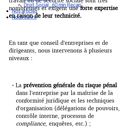
travail ou de sécurité sociale sont très
Droit Social : 60 min Recap’
nombreuses et exigent une
forte expertise
Nos articles
en raison de leur technicité.
Nous suivre
En tant que conseil d’entreprises et de
dirigeants, nous intervenons à plusieurs
niveaux :
La
prévention générale du risque pénal
dans l’entreprise par la maîtrise de la
conformité juridique et les techniques
d’organisation (délégations de pouvoirs,
contrôle interne, processus de
compliance
, enquêtes, etc.) ;