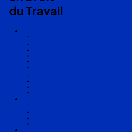
du Travail
Cabinets
Angoulême
Bayonne
Bordeaux
Cognac
Lille
Lyon
Marseille
Occitanie
Pyrénées
Strasbourg
Compétences
Droit du Travail
Droit de la Protection Sociale
Droit Santé Sécurité au Travail
Droit des Associations
Expertises