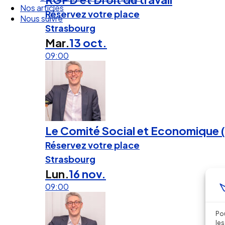
Nous suivre
Réservez votre place
Strasbourg
Mar.
13 oct.
09:00
Le Comité Social et Economique (e
Réservez votre place
Strasbourg
Lun.
16 nov.
09:00
Pou
les