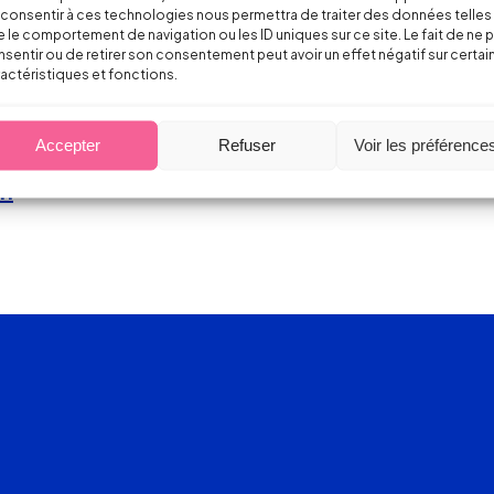
consentir à ces technologies nous permettra de traiter des données telles
 le comportement de navigation ou les ID uniques sur ce site. Le fait de ne 
sentir ou de retirer son consentement peut avoir un effet négatif sur certai
ntreprise de plus de 50 salariés)
actéristiques et fonctions.
Accepter
Refuser
Voir les préférence
on