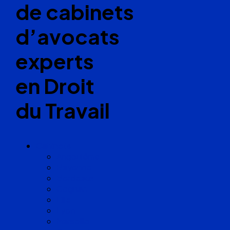
de cabinets
d’avocats
experts
en Droit
du Travail
Cabinets
Angoulême
Bayonne
Bordeaux
Cognac
Lille
Lyon
Marseille