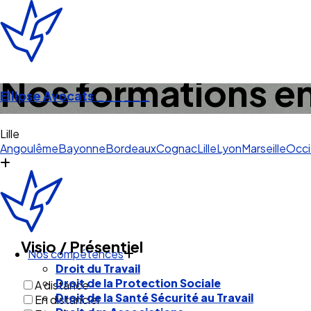
Nos formations en 
Ellipse Avocats
______
Angoulême
Bayonne
Bordeaux
Cognac
Lille
Lyon
Marseille
Occi
Nos compétences
Visio / Présentiel
Droit du Travail
Droit de la Protection Sociale
Droit de la Santé Sécurité au Travail
A distance
Droit des Associations
En distanciel