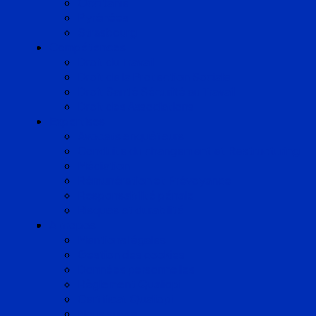
Occitanie
Pyrénées
Strasbourg
Compétences
Droit du Travail
Droit de la Protection Sociale
Droit Santé Sécurité au Travail
Droit des Associations
Expertises
Avocats enquêteurs
Conduite du changement et Restructuring
Médiation
Rémunération et Prévoyance
Responsabilité pénale
Risques et durabilité
A propos
Mentions légales
Gestion des cookies
Données personnelles
Règlement Qualiopi
Certificat Qualiopi
Nous suivre