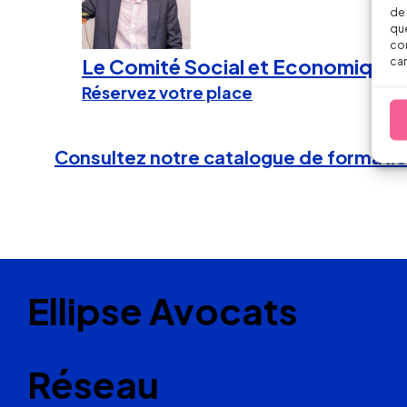
de 
que
con
Le Comité Social et Economique (e
car
Réservez votre place
Consultez notre catalogue de formati
Ellipse Avocats
Réseau