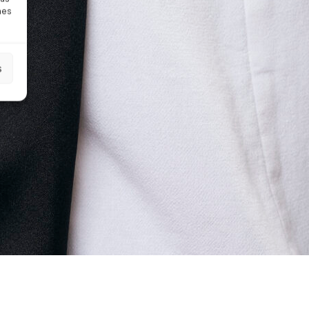
nes
s