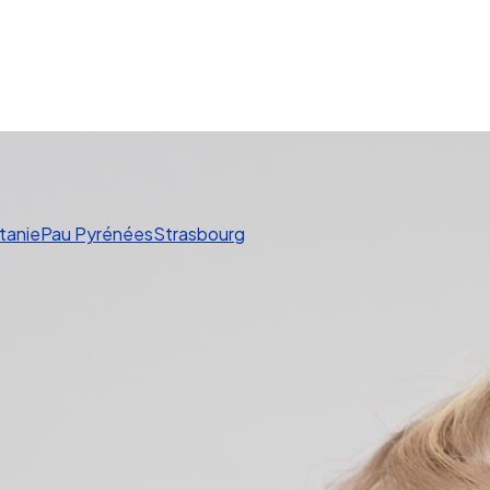
tanie
Pau Pyrénées
Strasbourg