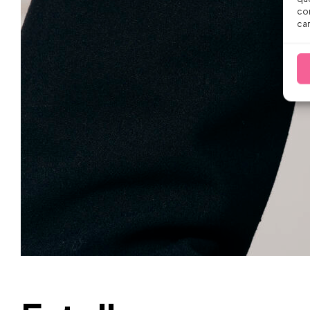
con
car