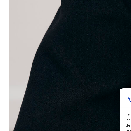
Pou
les
de 
que