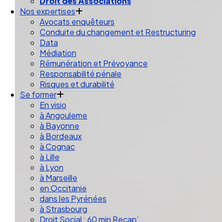
Droit des Associations
Nos expertises
Avocats enquêteurs
Conduite du changement et Restructuring
Data
Médiation
Rémunération et Prévoyance
Responsabilité pénale
Risques et durabilité
Se former
En visio
à Angouleme
à Bayonne
à Bordeaux
à Cognac
à Lille
à Lyon
à Marseille
en Occitanie
dans les Pyrénées
à Strasbourg
Droit Social : 60 min Recap’