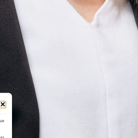
que
pas