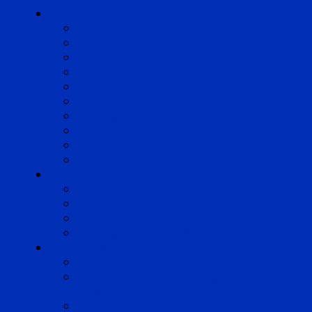
Cabinets
Angoulême
Bayonne
Bordeaux
Cognac
Lille
Lyon
Marseille
Occitanie
Pyrénées
Strasbourg
Compétences
Droit du Travail
Droit de la Protection Sociale
Droit Santé Sécurité au Travail
Droit des Associations
Expertises
Avocats enquêteurs
Conduite du changement et
Restructuring
Médiation