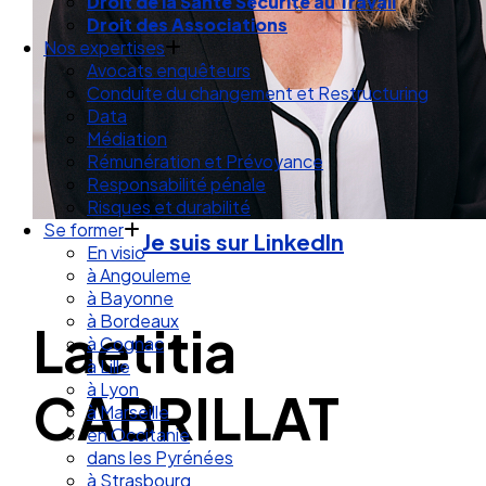
Droit de la Santé Sécurité au Travail
Droit des Associations
Nos expertises
Avocats enquêteurs
Conduite du changement et Restructuring
Data
Médiation
Rémunération et Prévoyance
Responsabilité pénale
Risques et durabilité
Se former
Je suis sur LinkedIn
En visio
à Angouleme
à Bayonne
à Bordeaux
Laetitia
à Cognac
à Lille
à Lyon
CABRILLAT
à Marseille
en Occitanie
dans les Pyrénées
à Strasbourg