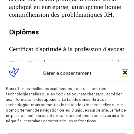
appliqué en entreprise, ainsi qu’une bonne
compréhension des problématiques RH.
Diplômes
Certificat d'aptitude à la profession d'avocat
Master 2 en droit et management social de
l'entreprise (Université de Toulouse)
Gérer le consentement
Barreau
Pour offrir les meilleures expériences, nous utilisons des
technologies telles que les cookies pour stocker et/ou accéder
aux informations des appareils. Le fait de consentir à ces
Charente
technologies nous permettra de traiter des données telles que le
comportement de navigation ou les ID uniques sur ce site. Le fait de
ne pas consentir ou de retirer son consentement peut avoir un effet
négatif sur certaines caractéristiques et fonctions.