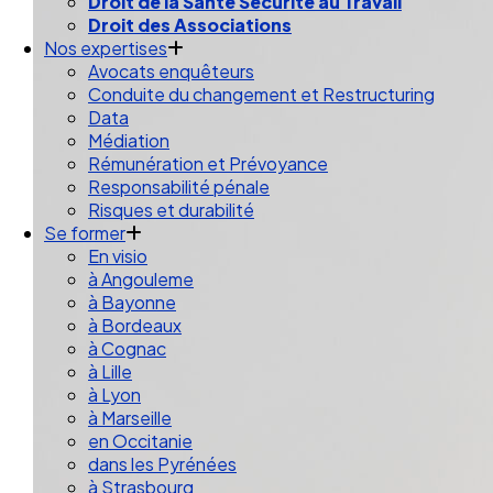
Droit de la Santé Sécurité au Travail
Droit des Associations
Nos expertises
Avocats enquêteurs
Conduite du changement et Restructuring
Data
Médiation
Rémunération et Prévoyance
Responsabilité pénale
Risques et durabilité
Se former
En visio
à Angouleme
à Bayonne
à Bordeaux
à Cognac
à Lille
à Lyon
à Marseille
en Occitanie
dans les Pyrénées
à Strasbourg