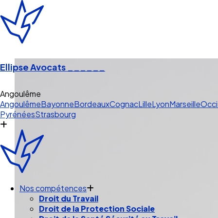
Ellipse Avocats
______
Angoulême
Angoulême
Bayonne
Bordeaux
Cognac
Lille
Lyon
Marseille
Occi
Pyrénées
Strasbourg
Nos compétences
Droit du Travail
Droit de la Protection Sociale