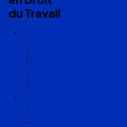
du Travail
Cabinets
Angoulême
Bayonne
Bordeaux
Cognac
Lille
Lyon
Marseille
Occitanie
Pyrénées
Strasbourg
Compétences
Droit du Travail
Droit de la Protection Sociale
Droit Santé Sécurité au Travail
Droit des Associations