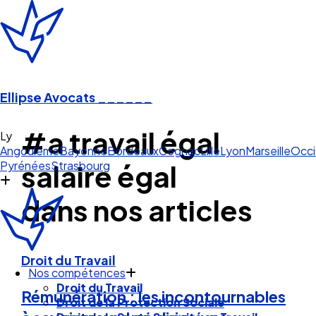
Ellipse Avocats
______
#a travail égal
Angoulême
Bayonne
Bordeaux
Cognac
Lille
Lyon
Marseille
Occi
Pyrénées
Strasbourg
salaire égal
dans nos articles
Nos compétences
Droit du Travail
Droit du Travail
Droit de la Protection Sociale
Rémunération : les incontournables
Droit de la Santé Sécurité au Travail