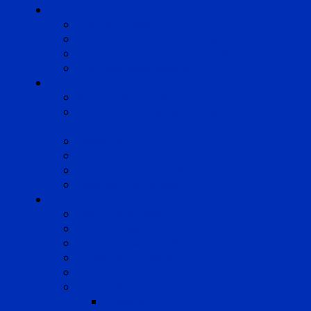
Compétences
Droit du Travail
Droit de la Protection Sociale
Droit Santé Sécurité au Travail
Droit des Associations
Expertises
Avocats enquêteurs
Conduite du changement et
Restructuring
Médiation
Rémunération et Prévoyance
Responsabilité pénale
Risques et durabilité
A propos
Mentions légales
Gestion des cookies
Données personnelles
Règlement Qualiopi
Certificat Qualiopi
Nous suivre
LinkedIn