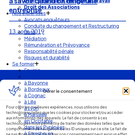
à savoir quand on dirige une
Droit des Associations
Nos expertises
entreprise
Avocats enquêteurs
Conduite du changement et Restructuring
Data
13 août 2019
Médiation
Rémunération et Prévoyance
Responsabilité pénale
Risques et durabilité
Se former
En visio
à Angouleme
à Bayonne
Ellipse Avocats
à Bordeaux
à Cognac
Gérer le consentement
à Lille
à Lyon
Réseau
Pour offrir les meilleures expériences, nous utilisons des
à Marseille
technologies telles que les cookies pour stocker et/ou accéder
en Occitanie
aux informations des appareils. Le fait de consentir à ces
dans les Pyrénées
de cabinets
technologies nous permettra de traiter des données telles que le
à Strasbourg
comportement de navigation ou les ID uniques sur ce site. Le fait de
Droit Social : 60 min Recap’
ne pas consentir ou de retirer son consentement peut avoir un effet