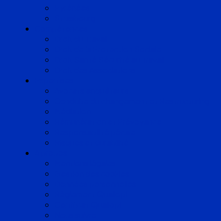
Pyrénées
Strasbourg
Compétences
Droit du Travail
Droit de la Protection Sociale
Droit Santé Sécurité au Travail
Droit des Associations
Expertises
Avocats enquêteurs
Conduite du changement et Restructuring
Médiation
Rémunération et Prévoyance
Responsabilité pénale
Risques et durabilité
A propos
Mentions légales
Gestion des cookies
Données personnelles
Règlement Qualiopi
Certificat Qualiopi
Nous suivre