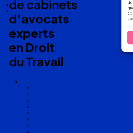
de cabinets
de 
Nos articles
que
Nous suivre
con
d’avocats
car
experts
en Droit
du Travail
Cabinets
Angoulême
Bayonne
Bordeaux
Cognac
Lille
Lyon
Marseille
Occitanie