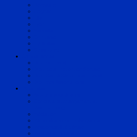
Bordeaux
Cognac
Lille
Lyon
Marseille
Occitanie
Pyrénées
Strasbourg
Compétences
Droit du Travail
Droit de la Protection Sociale
Droit Santé Sécurité au Travail
Droit des Associations
Expertises
Avocats enquêteurs
Conduite du changement et
Restructuring
Médiation
Rémunération et Prévoyance
Responsabilité pénale
Risques et durabilité