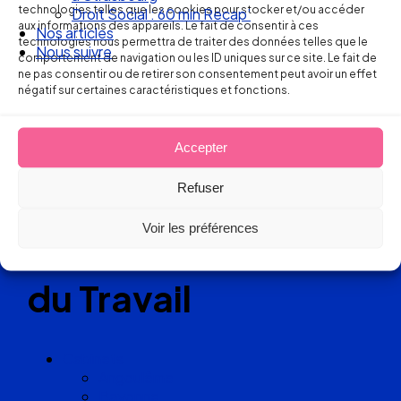
Ellipse Avocats
technologies telles que les cookies pour stocker et/ou accéder
Droit Social : 60 min Recap’
aux informations des appareils. Le fait de consentir à ces
Nos articles
technologies nous permettra de traiter des données telles que le
Nous suivre
comportement de navigation ou les ID uniques sur ce site. Le fait de
Réseau
ne pas consentir ou de retirer son consentement peut avoir un effet
négatif sur certaines caractéristiques et fonctions.
de cabinets
Accepter
d’avocats
Refuser
experts
Voir les préférences
en Droit
du Travail
Cabinets
Angoulême
Bayonne