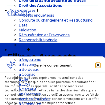
Droit de la Santé Sécurité au Travail
Droit des Associations
Nos expertises
9 juin 2015
Avocats enquêteurs
Conduite du changement et Restructuring
Data
Médiation
Rémunération et Prévoyance
Responsabilité pénale
Risques et durabilité
Se former
Ellipse Avocats
En visio
à Angouleme
à Bayonne
Gérer le consentement
à Bordeaux
Réseau
à Cognac
Pour offrir les meilleures expériences, nous utilisons des
à Lille
technologies telles que les cookies pour stocker et/ou accéder
de cabinets
à Lyon
aux informations des appareils. Le fait de consentir à ces
à Marseille
technologies nous permettra de traiter des données telles que le
en Occitanie
d’avocats
comportement de navigation ou les ID uniques sur ce site. Le fait de
dans les Pyrénées
ne pas consentir ou de retirer son consentement peut avoir un effet
négatif sur certaines caractéristiques et fonctions.
à Strasbourg