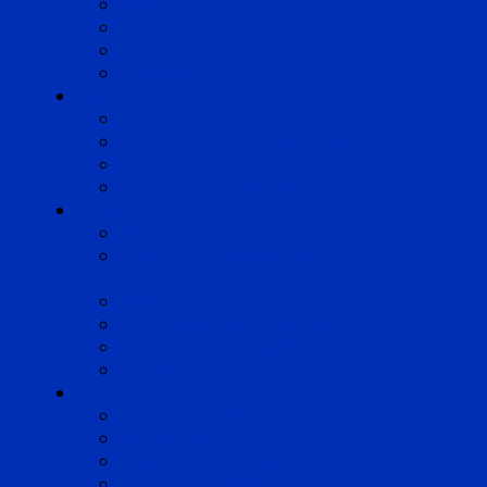
Marseille
Occitanie
Pyrénées
Strasbourg
Compétences
Droit du Travail
Droit de la Protection Sociale
Droit Santé Sécurité au Travail
Droit des Associations
Expertises
Avocats enquêteurs
Conduite du changement et
Restructuring
Médiation
Rémunération et Prévoyance
Responsabilité pénale
Risques et durabilité
A propos
Mentions légales
Gestion des cookies
Données personnelles
Règlement Qualiopi