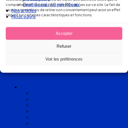
Nos articles
comportement de navigation ou les ID uniques sur ce site. Le fait de
de cabinets
ne pas consentir ou de retirer son consentement peut avoir un effet
Nous suivre
négatif sur certaines caractéristiques et fonctions.
d’avocats
Accepter
experts
Refuser
en Droit
Voir les préférences
du Travail
Cabinets
Angoulême
Bayonne
Bordeaux
Cognac
Lille
Lyon