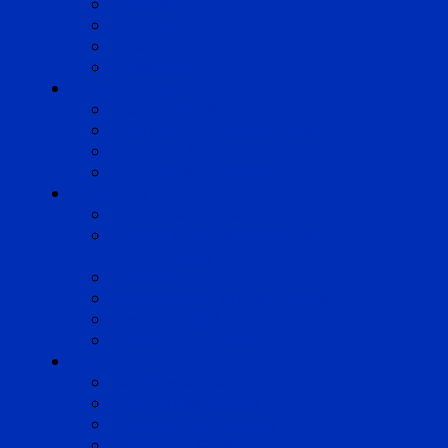
Marseille
Occitanie
Pyrénées
Strasbourg
Compétences
Droit du Travail
Droit de la Protection Sociale
Droit Santé Sécurité au Travail
Droit des Associations
Expertises
Avocats enquêteurs
Conduite du changement et
Restructuring
Médiation
Rémunération et Prévoyance
Responsabilité pénale
Risques et durabilité
A propos
Mentions légales
Gestion des cookies
Données personnelles
Règlement Qualiopi