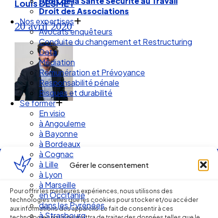
Droit de la Santé Sécurité au Travail
Louis DESMET
Droit des Associations
Nos expertises
20 avril 2020
Avocats enquêteurs
Conduite du changement et Restructuring
Data
Médiation
Rémunération et Prévoyance
Responsabilité pénale
Risques et durabilité
Se former
En visio
à Angouleme
à Bayonne
à Bordeaux
à Cognac
à Lille
Gérer le consentement
Ellipse Avocats
à Lyon
à Marseille
Pour offrir les meilleures expériences, nous utilisons des
en Occitanie
technologies telles que les cookies pour stocker et/ou accéder
dans les Pyrénées
Réseau
aux informations des appareils. Le fait de consentir à ces
à Strasbourg
technologies nous permettra de traiter des données telles que le