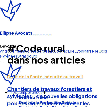
Ellipse Avocats
______
#Code rural
Bayonne
Angoulême
Bayonne
Bordeaux
Cognac
Lille
Lyon
Marseille
Occi
Pyrénées
Strasbourg
dans nos articles
Droit de la Santé, sécurité au travail
Chantiers de travaux forestiers et
Nos compétences
sylvicoles : de nouvelles obligations
Droit du Travail
Droit de la Protection Sociale
pour les donneurs d’ordres et les