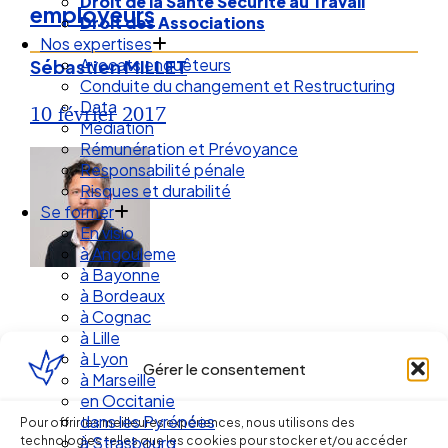
Droit de la Santé Sécurité au Travail
employeurs
Droit des Associations
Nos expertises
Avocats enquêteurs
Sébastien MILLET
Conduite du changement et Restructuring
Data
10 février 2017
Médiation
Rémunération et Prévoyance
Responsabilité pénale
Risques et durabilité
Se former
En visio
à Angouleme
à Bayonne
à Bordeaux
à Cognac
à Lille
à Lyon
Gérer le consentement
à Marseille
en Occitanie
Ellipse Avocats
dans les Pyrénées
Pour offrir les meilleures expériences, nous utilisons des
technologies telles que les cookies pour stocker et/ou accéder
à Strasbourg