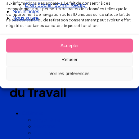
aux informations des appareils. Le fait de consentir à ces
Droit Social : 60 min Recap’
technologies nous permettra de traiter des données telles que le
Nos articles
Réseau
comportement de navigation ou les ID uniques sur ce site. Le fait de
Nous suivre
ne pas consentir ou de retirer son consentement peut avoir un effet
négatif sur certaines caractéristiques et fonctions.
de cabinets
d’avocats
Accepter
experts
Refuser
en Droit
Voir les préférences
du Travail
Cabinets
Angoulême
Bayonne
Bordeaux