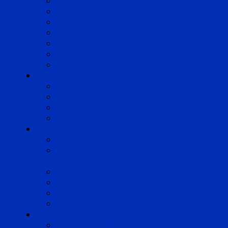
Cognac
Lille
Lyon
Marseille
Occitanie
Pyrénées
Strasbourg
Compétences
Droit du Travail
Droit de la Protection Sociale
Droit Santé Sécurité au Travail
Droit des Associations
Expertises
Avocats enquêteurs
Conduite du changement et
Restructuring
Médiation
Rémunération et Prévoyance
Responsabilité pénale
Risques et durabilité
A propos
Mentions légales