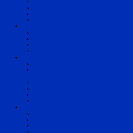
Marseille
Occitanie
Pyrénées
Strasbourg
Compétences
Droit du Travail
Droit de la Protection Sociale
Droit Santé Sécurité au Travail
Droit des Associations
Expertises
Avocats enquêteurs
Conduite du changement et
Restructuring
Médiation
Rémunération et Prévoyance
Responsabilité pénale
Risques et durabilité
A propos
Mentions légales
Gestion des cookies
Données personnelles
Règlement Qualiopi