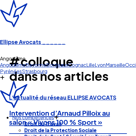
Ellipse Avocats
______
#colloque
Angoulême
Angoulême
Bayonne
Bordeaux
Cognac
Lille
Lyon
Marseille
Occi
Pyrénées
Strasbourg
dans nos articles
L'actualité du réseau ELLIPSE AVOCATS
Intervention d’Arnaud Pilloix au
Nos compétences
salon « Vivons 100 % Sport »
Droit du Travail
Droit de la Protection Sociale