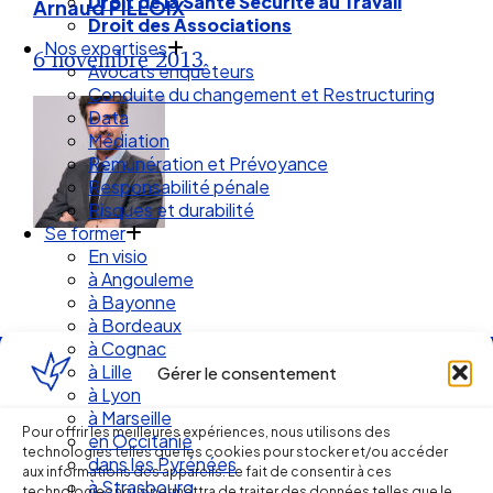
Droit de la Santé Sécurité au Travail
Arnaud PILLOIX
Droit des Associations
Nos expertises
6 novembre 2013
Avocats enquêteurs
Conduite du changement et Restructuring
Data
Médiation
Rémunération et Prévoyance
Responsabilité pénale
Risques et durabilité
Se former
En visio
à Angouleme
à Bayonne
à Bordeaux
à Cognac
à Lille
Gérer le consentement
Ellipse Avocats
à Lyon
à Marseille
Pour offrir les meilleures expériences, nous utilisons des
en Occitanie
technologies telles que les cookies pour stocker et/ou accéder
dans les Pyrénées
Réseau
aux informations des appareils. Le fait de consentir à ces
à Strasbourg
technologies nous permettra de traiter des données telles que le